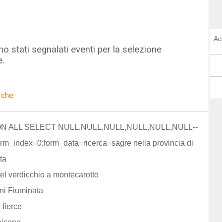
Ac
o stati segnalati eventi per la selezione
e.
rche
ION ALL SELECT NULL,NULL,NULL,NULL,NULL,NULL--
m_index=0;form_data=ricerca=sagre nella provincia di
ta
el verdicchio a montecarotto
ni Fiuminata
e fierce