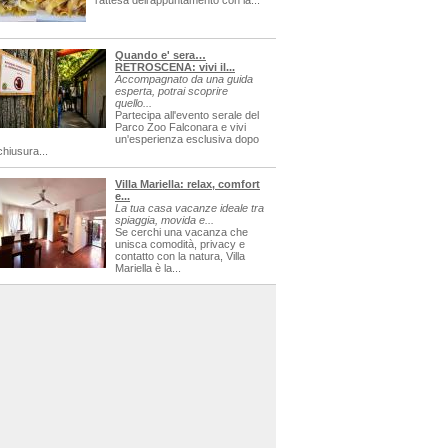
l'attesa dell'appuntamento con la...
Quando e' sera…
RETROSCENA: vivi il...
Accompagnato da una guida
esperta, potrai scoprire
quello...
Partecipa all'evento serale del
Parco Zoo Falconara e vivi
un'esperienza esclusiva dopo
chiusura...
Villa Mariella: relax, comfort
e...
La tua casa vacanze ideale tra
spiaggia, movida e...
Se cerchi una vacanza che
unisca comodità, privacy e
contatto con la natura, Villa
Mariella è la...