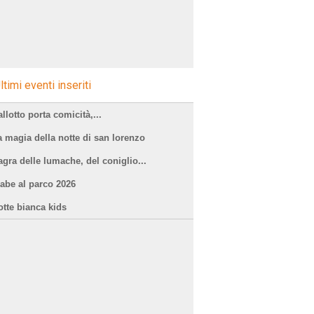
ltimi eventi inseriti
llotto porta comicità,...
a magia della notte di san lorenzo
agra delle lumache, del coniglio...
iabe al parco 2026
otte bianca kids