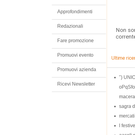
Approfondimenti
Redazionali
Non son
corrent
Fare promozione
Promuovi evento
Ultime rice
Promuovi azienda
") UN
Ricevi Newsletter
oPqSfor
macera
sagra d
mercati
I festiv