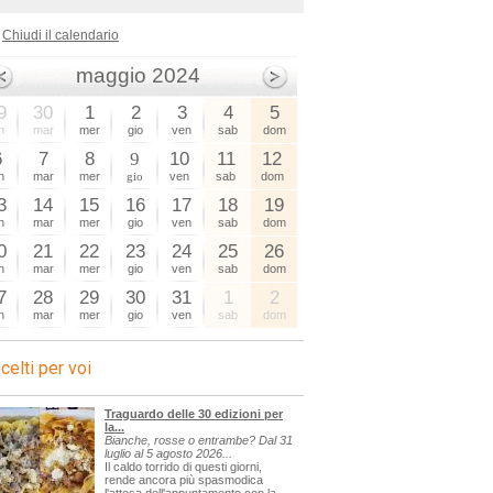
Chiudi il calendario
maggio 2024
9
30
1
2
3
4
5
n
mar
mer
gio
ven
sab
dom
6
7
8
9
10
11
12
n
mar
mer
gio
ven
sab
dom
3
14
15
16
17
18
19
n
mar
mer
gio
ven
sab
dom
0
21
22
23
24
25
26
n
mar
mer
gio
ven
sab
dom
7
28
29
30
31
1
2
n
mar
mer
gio
ven
sab
dom
celti per voi
Traguardo delle 30 edizioni per
la...
Bianche, rosse o entrambe? Dal 31
luglio al 5 agosto 2026...
Il caldo torrido di questi giorni,
rende ancora più spasmodica