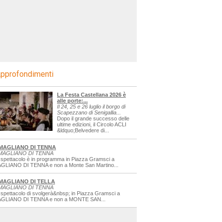
pprofondimenti
La Festa Castellana 2026 è
alle porte:...
Il 24, 25 e 26 luglio il borgo di
Scapezzano di Senigallia...
Dopo il grande successo delle
ultime edizioni, il Circolo ACLI
&ldquo;Belvedere di...
MAGLIANO DI TENNA
MAGLIANO DI TENNA
 spettacolo è in programma in Piazza Gramsci a
GLIANO DI TENNA e non a Monte San Martino...
MAGLIANO DI TELLA
MAGLIANO DI TENNA
 spettacolo di svolgerà&nbsp; in Piazza Gramsci a
GLIANO DI TENNA e non a MONTE SAN...