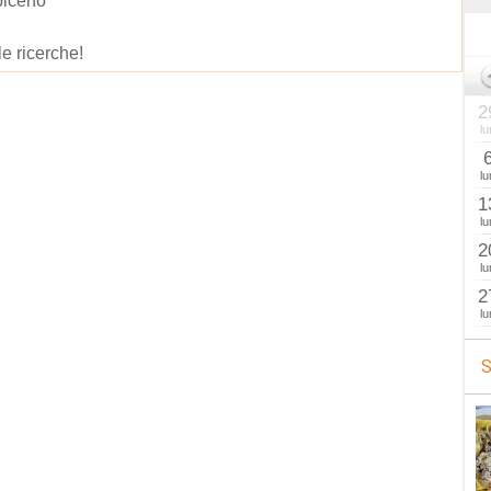
piceno
le ricerche!
2
lu
lu
1
lu
2
lu
2
lu
S