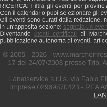
RICERCA: Filtra gli eventi per provinci
Con il calendario puoi selezionare gli ev
Gli eventi sono curati dalla redazione, m
in un'apposita sezione:
segnala un even
Diventando
utenti certificati
di Marche 
pubblicazione autonoma di eventi, artic
© 2005 - 2026 - www.marcheinfest
17 del 24/07/2003 presso Trib. 
Lanetservice s.r.l.s. via Fabio Fi
Imprese 02969870423 - REA A
LAN