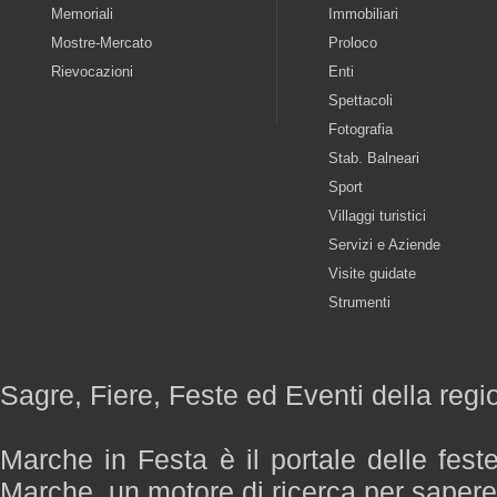
Memoriali
Immobiliari
Mostre-Mercato
Proloco
Rievocazioni
Enti
Spettacoli
Fotografia
Stab. Balneari
Sport
Villaggi turistici
Servizi e Aziende
Visite guidate
Strumenti
Sagre, Fiere, Feste ed Eventi della reg
Marche in Festa è il portale delle fest
Marche, un motore di ricerca per saper