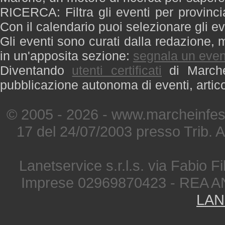
RICERCA: Filtra gli eventi per provinci
Con il calendario puoi selezionare gli ev
Gli eventi sono curati dalla redazione, m
in un'apposita sezione:
segnala un even
Diventando
utenti certificati
di Marche 
pubblicazione autonoma di eventi, artic
© 2005 - 2026 - www.marcheinfest
17 del 24/07/2003 presso Trib. 
Lanetservice s.r.l.s. via Fabio Fi
Imprese 02969870423 - REA A
LAN