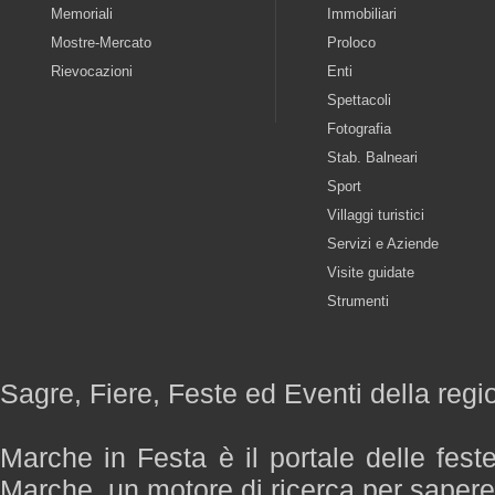
Memoriali
Immobiliari
Mostre-Mercato
Proloco
Rievocazioni
Enti
Spettacoli
Fotografia
Stab. Balneari
Sport
Villaggi turistici
Servizi e Aziende
Visite guidate
Strumenti
Sagre, Fiere, Feste ed Eventi della reg
Marche in Festa è il portale delle fest
Marche, un motore di ricerca per saper