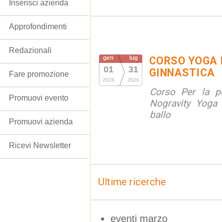
Inserisci azienda
Approfondimenti
Redazionali
gen
lug
CORSO YOGA 
01
31
GINNASTICA
Fare promozione
2026
2026
Corso Per la po
Promuovi evento
Nogravity Yoga 
ballo
Promuovi azienda
Ricevi Newsletter
Ultime ricerche
eventi marzo