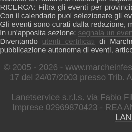
RICERCA: Filtra gli eventi per provinci
Con il calendario puoi selezionare gli ev
Gli eventi sono curati dalla redazione, m
in un'apposita sezione:
segnala un even
Diventando
utenti certificati
di Marche 
pubblicazione autonoma di eventi, artic
© 2005 - 2026 - www.marcheinfest
17 del 24/07/2003 presso Trib. 
Lanetservice s.r.l.s. via Fabio Fi
Imprese 02969870423 - REA A
LAN