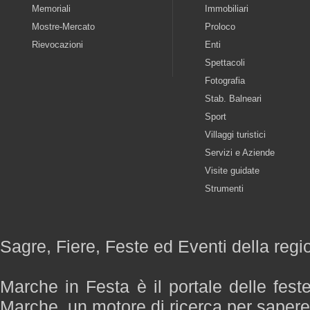
Memoriali
Immobiliari
Mostre-Mercato
Proloco
Rievocazioni
Enti
Spettacoli
Fotografia
Stab. Balneari
Sport
Villaggi turistici
Servizi e Aziende
Visite guidate
Strumenti
Sagre, Fiere, Feste ed Eventi della reg
Marche in Festa è il portale delle fest
Marche, un motore di ricerca per saper