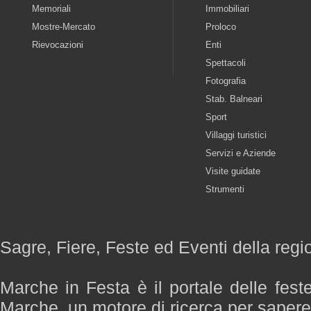
Memoriali
Immobiliari
Mostre-Mercato
Proloco
Rievocazioni
Enti
Spettacoli
Fotografia
Stab. Balneari
Sport
Villaggi turistici
Servizi e Aziende
Visite guidate
Strumenti
Sagre, Fiere, Feste ed Eventi della reg
Marche in Festa è il portale delle fest
Marche, un motore di ricerca per saper