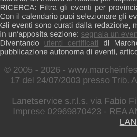
RICERCA: Filtra gli eventi per provinci
Con il calendario puoi selezionare gli ev
Gli eventi sono curati dalla redazione, m
in un'apposita sezione:
segnala un even
Diventando
utenti certificati
di Marche 
pubblicazione autonoma di eventi, artic
© 2005 - 2026 - www.marcheinfest
17 del 24/07/2003 presso Trib. 
Lanetservice s.r.l.s. via Fabio Fi
Imprese 02969870423 - REA A
LAN