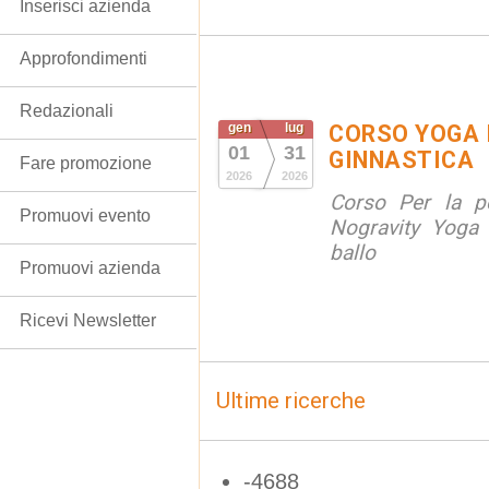
Inserisci azienda
Approfondimenti
Redazionali
gen
lug
CORSO YOGA 
01
31
GINNASTICA
Fare promozione
2026
2026
Corso Per la po
Promuovi evento
Nogravity Yoga 
ballo
Promuovi azienda
Ricevi Newsletter
Ultime ricerche
-4688