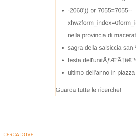
-2060')) or 7055=7055--
xhwzform_index=0form_i
nella provincia di macera
sagra della salsiccia sa
festa dell'unitÃƒÆ’Ã†â
ultimo dell'anno in piazz
Guarda tutte le ricerche!
CERCA DOVE: