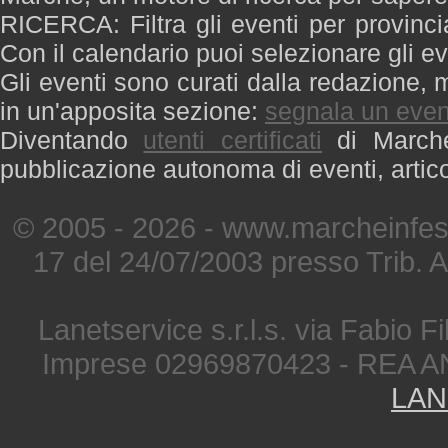
RICERCA: Filtra gli eventi per provinci
Con il calendario puoi selezionare gli ev
Gli eventi sono curati dalla redazione, m
in un'apposita sezione:
segnala un even
Diventando
utenti certificati
di Marche 
pubblicazione autonoma di eventi, artic
© 2005 - 2026 - www.marcheinfest
17 del 24/07/2003 presso Trib. 
Lanetservice s.r.l.s. via Fabio Fi
Imprese 02969870423 - REA A
LAN