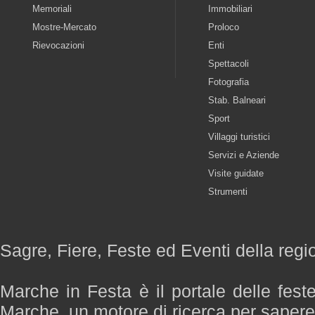
Memoriali
Immobiliari
Mostre-Mercato
Proloco
Rievocazioni
Enti
Spettacoli
Fotografia
Stab. Balneari
Sport
Villaggi turistici
Servizi e Aziende
Visite guidate
Strumenti
Sagre, Fiere, Feste ed Eventi della reg
Marche in Festa è il portale delle fest
Marche, un motore di ricerca per saper