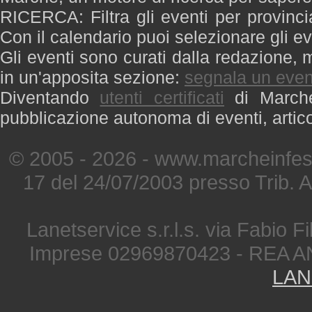
RICERCA: Filtra gli eventi per provinci
Con il calendario puoi selezionare gli ev
Gli eventi sono curati dalla redazione, m
in un'apposita sezione:
segnala un even
Diventando
utenti certificati
di Marche 
pubblicazione autonoma di eventi, artic
© 2005 - 2026 - www.marcheinfest
17 del 24/07/2003 presso Trib. 
Lanetservice s.r.l.s. via Fabio Fi
Imprese 02969870423 - REA A
LAN