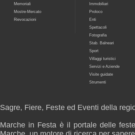
Memoriali
Immobiliari
Mostre-Mercato
Proloco
Rievocazioni
Enti
Spettacoli
Fotografia
Stab. Balneari
Sport
Villaggi turistici
Servizi e Aziende
Visite guidate
Strumenti
Sagre, Fiere, Feste ed Eventi della reg
Marche in Festa è il portale delle fest
Marche, un motore di ricerca per saper