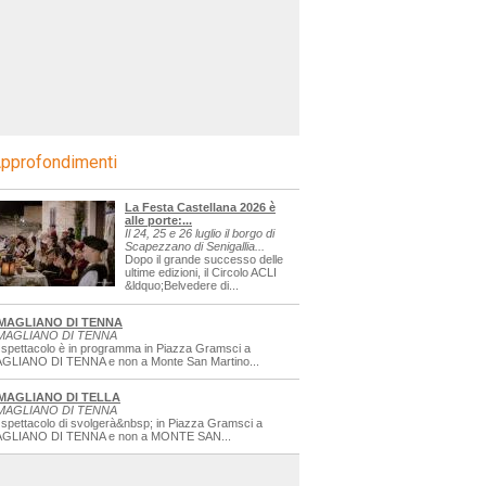
pprofondimenti
La Festa Castellana 2026 è
alle porte:...
Il 24, 25 e 26 luglio il borgo di
Scapezzano di Senigallia...
Dopo il grande successo delle
ultime edizioni, il Circolo ACLI
&ldquo;Belvedere di...
MAGLIANO DI TENNA
MAGLIANO DI TENNA
 spettacolo è in programma in Piazza Gramsci a
GLIANO DI TENNA e non a Monte San Martino...
MAGLIANO DI TELLA
MAGLIANO DI TENNA
 spettacolo di svolgerà&nbsp; in Piazza Gramsci a
GLIANO DI TENNA e non a MONTE SAN...