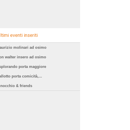
ltimi eventi inseriti
aurizio molinari ad osimo
on walter insero ad osimo
splorando porta maggiore
llotto porta comicità,...
inocchio & friends