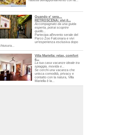
l'attesa dell'appuntamento con la...
Quando e' sera…
RETROSCENA: vivi il...
Accompagnato da una guida
esperta, potrai scoprire
quello...
Partecipa all'evento serale del
Parco Zoo Falconara e vivi
un'esperienza esclusiva dopo
chiusura...
Villa Mariella: relax, comfort
e...
La tua casa vacanze ideale tra
spiaggia, movida e...
Se cerchi una vacanza che
unisca comodità, privacy e
contatto con la natura, Villa
Mariella è la...