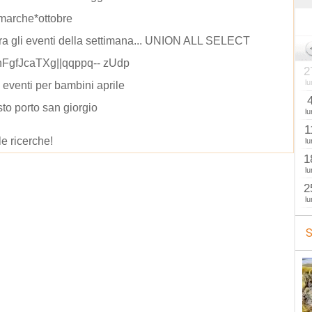
marche*ottobre
ra gli eventi della settimana... UNION ALL SELECT
|nFgfJcaTXg||qqppq-- zUdp
2
lu
eventi per bambini aprile
to porto san giorgio
lu
1
le ricerche!
lu
1
lu
2
lu
S