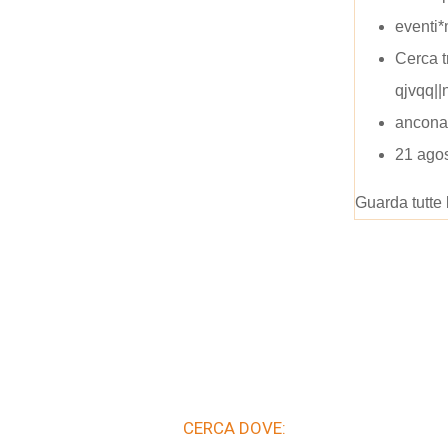
eventi*
Cerca t
qjvqq|
ancona 
21 agos
Guarda tutte 
CERCA DOVE: