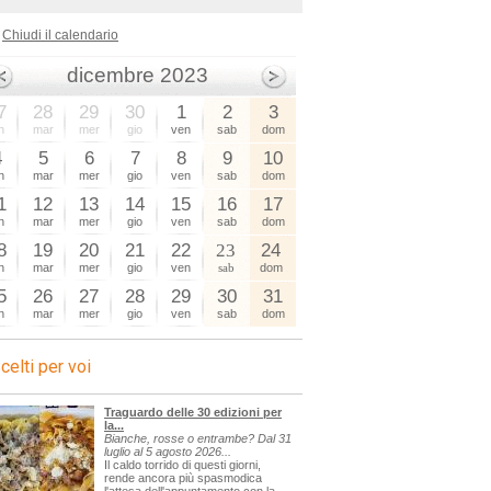
Chiudi il calendario
dicembre 2023
7
28
29
30
1
2
3
n
mar
mer
gio
ven
sab
dom
4
5
6
7
8
9
10
n
mar
mer
gio
ven
sab
dom
1
12
13
14
15
16
17
n
mar
mer
gio
ven
sab
dom
8
19
20
21
22
23
24
n
mar
mer
gio
ven
sab
dom
5
26
27
28
29
30
31
n
mar
mer
gio
ven
sab
dom
celti per voi
Traguardo delle 30 edizioni per
la...
Bianche, rosse o entrambe? Dal 31
luglio al 5 agosto 2026...
Il caldo torrido di questi giorni,
rende ancora più spasmodica