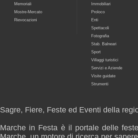
Memoriali
Immobiliari
Mostre-Mercato
Proloco
Rievocazioni
Enti
Spettacoli
Fotografia
Stab. Balneari
Sport
Villaggi turistici
Servizi e Aziende
Visite guidate
Strumenti
Sagre, Fiere, Feste ed Eventi della reg
Marche in Festa è il portale delle fest
Marche, un motore di ricerca per saper