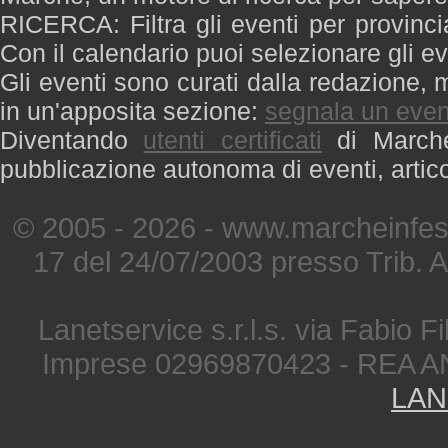
RICERCA: Filtra gli eventi per provinci
Con il calendario puoi selezionare gli ev
Gli eventi sono curati dalla redazione, m
in un'apposita sezione:
segnala un even
Diventando
utenti certificati
di Marche 
pubblicazione autonoma di eventi, artic
© 2005 - 2026 - www.marcheinfest
17 del 24/07/2003 presso Trib. 
Lanetservice s.r.l.s. via Fabio Fi
Imprese 02969870423 - REA A
LAN