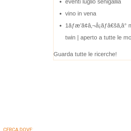
eventi luglio senigallia
vino in vena
1ãƒæ’ã¢â‚¬å¡ãƒâ€šã‚â° mot
twin | aperto a tutte le m
Guarda tutte le ricerche!
CERCA DOVE: