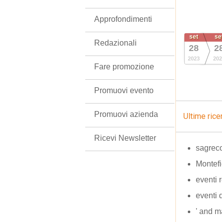
Approfondimenti
set
se
Redazionali
28
2
2023
202
Fare promozione
Promuovi evento
Promuovi azienda
Ultime rice
Ricevi Newsletter
sagrec
Montefi
eventi 
eventi 
' and m