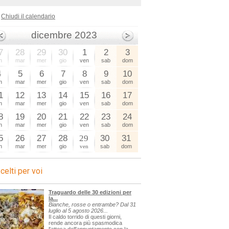
Chiudi il calendario
dicembre 2023
7
28
29
30
1
2
3
n
mar
mer
gio
ven
sab
dom
4
5
6
7
8
9
10
n
mar
mer
gio
ven
sab
dom
1
12
13
14
15
16
17
n
mar
mer
gio
ven
sab
dom
8
19
20
21
22
23
24
n
mar
mer
gio
ven
sab
dom
5
26
27
28
29
30
31
n
mar
mer
gio
ven
sab
dom
celti per voi
Traguardo delle 30 edizioni per
la...
Bianche, rosse o entrambe? Dal 31
luglio al 5 agosto 2026...
Il caldo torrido di questi giorni,
rende ancora più spasmodica