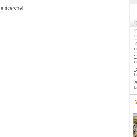
le ricerche!
2
lu
lu
1
lu
1
lu
2
lu
S