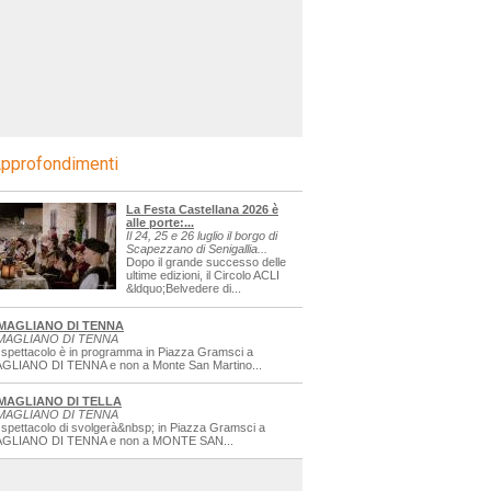
pprofondimenti
La Festa Castellana 2026 è
alle porte:...
Il 24, 25 e 26 luglio il borgo di
Scapezzano di Senigallia...
Dopo il grande successo delle
ultime edizioni, il Circolo ACLI
&ldquo;Belvedere di...
MAGLIANO DI TENNA
MAGLIANO DI TENNA
 spettacolo è in programma in Piazza Gramsci a
GLIANO DI TENNA e non a Monte San Martino...
MAGLIANO DI TELLA
MAGLIANO DI TENNA
 spettacolo di svolgerà&nbsp; in Piazza Gramsci a
GLIANO DI TENNA e non a MONTE SAN...