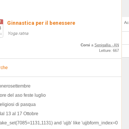
t
Ginnastica per il benessere
Ac
8
Yoga ratna
4
Corsi
a
Senigallia - AN
Letture: 667
rche
onerosettembre
ore del aso feste luglio
religiosi di pasqua
dal 13 al 17 Ottobre
ake_set(7085=1131,1131) and 'ujjb' like 'ujjbform_index=0