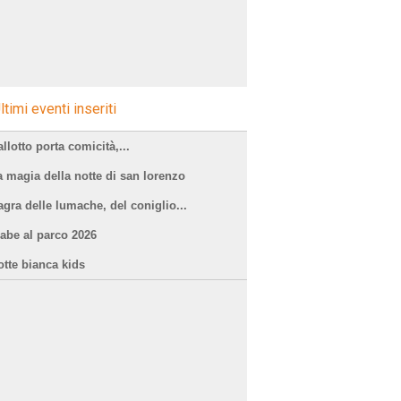
ltimi eventi inseriti
llotto porta comicità,...
a magia della notte di san lorenzo
agra delle lumache, del coniglio...
iabe al parco 2026
otte bianca kids