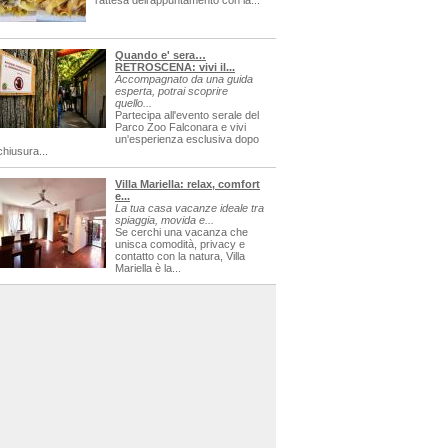
l'attesa dell'appuntamento con la...
Quando e' sera…
RETROSCENA: vivi il...
Accompagnato da una guida
esperta, potrai scoprire
quello...
Partecipa all'evento serale del
Parco Zoo Falconara e vivi
un'esperienza esclusiva dopo
chiusura...
Villa Mariella: relax, comfort
e...
La tua casa vacanze ideale tra
spiaggia, movida e...
Se cerchi una vacanza che
unisca comodità, privacy e
contatto con la natura, Villa
Mariella è la...