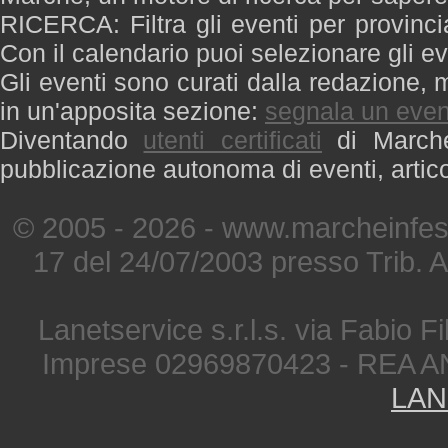
RICERCA: Filtra gli eventi per provinci
Con il calendario puoi selezionare gli ev
Gli eventi sono curati dalla redazione, m
in un'apposita sezione:
segnala un even
Diventando
utenti certificati
di Marche 
pubblicazione autonoma di eventi, artic
© 2005 - 2026 - www.marcheinfest
17 del 24/07/2003 presso Trib. 
Lanetservice s.r.l.s. via Fabio Fi
Imprese 02969870423 - REA A
LAN