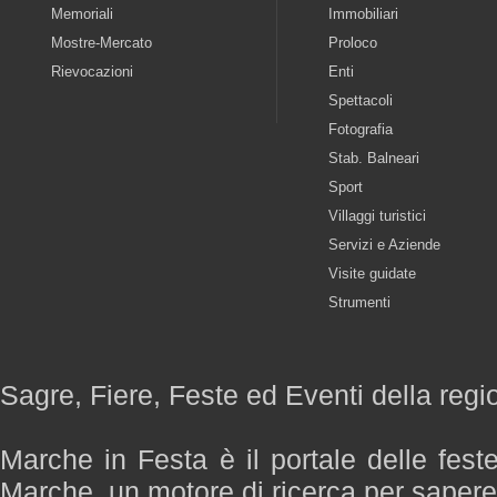
Memoriali
Immobiliari
Mostre-Mercato
Proloco
Rievocazioni
Enti
Spettacoli
Fotografia
Stab. Balneari
Sport
Villaggi turistici
Servizi e Aziende
Visite guidate
Strumenti
Sagre, Fiere, Feste ed Eventi della reg
Marche in Festa è il portale delle fest
Marche, un motore di ricerca per saper