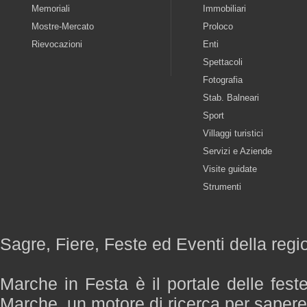
Memoriali
Immobiliari
Mostre-Mercato
Proloco
Rievocazioni
Enti
Spettacoli
Fotografia
Stab. Balneari
Sport
Villaggi turistici
Servizi e Aziende
Visite guidate
Strumenti
Sagre, Fiere, Feste ed Eventi della reg
Marche in Festa è il portale delle fest
Marche, un motore di ricerca per saper