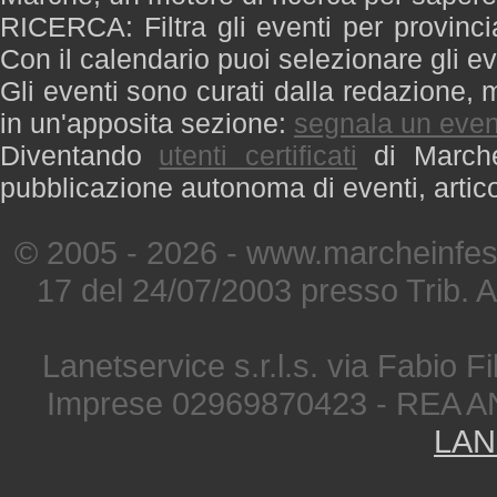
RICERCA: Filtra gli eventi per provinci
Con il calendario puoi selezionare gli ev
Gli eventi sono curati dalla redazione, m
in un'apposita sezione:
segnala un even
Diventando
utenti certificati
di Marche 
pubblicazione autonoma di eventi, artic
© 2005 - 2026 - www.marcheinfest
17 del 24/07/2003 presso Trib. 
Lanetservice s.r.l.s. via Fabio Fi
Imprese 02969870423 - REA A
LAN