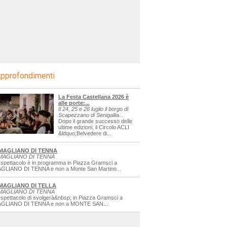
pprofondimenti
La Festa Castellana 2026 è
alle porte:...
Il 24, 25 e 26 luglio il borgo di
Scapezzano di Senigallia...
Dopo il grande successo delle
ultime edizioni, il Circolo ACLI
&ldquo;Belvedere di...
MAGLIANO DI TENNA
MAGLIANO DI TENNA
 spettacolo è in programma in Piazza Gramsci a
GLIANO DI TENNA e non a Monte San Martino...
MAGLIANO DI TELLA
MAGLIANO DI TENNA
 spettacolo di svolgerà&nbsp; in Piazza Gramsci a
GLIANO DI TENNA e non a MONTE SAN...