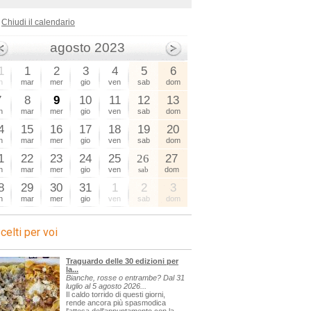
Chiudi il calendario
agosto 2023
1
1
2
3
4
5
6
n
mar
mer
gio
ven
sab
dom
7
8
9
10
11
12
13
n
mar
mer
gio
ven
sab
dom
4
15
16
17
18
19
20
n
mar
mer
gio
ven
sab
dom
1
22
23
24
25
26
27
n
mar
mer
gio
ven
sab
dom
8
29
30
31
1
2
3
n
mar
mer
gio
ven
sab
dom
celti per voi
Traguardo delle 30 edizioni per
la...
Bianche, rosse o entrambe? Dal 31
luglio al 5 agosto 2026...
Il caldo torrido di questi giorni,
rende ancora più spasmodica