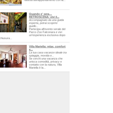
l'attesa dell'appuntamento con la...
Quando e' sera…
RETROSCENA: vivi il...
Accompagnato da una guida
esperta, potrai scoprire
quello...
Partecipa all'evento serale del
Parco Zoo Falconara e vivi
un'esperienza esclusiva dopo
chiusura...
Villa Mariella: relax, comfort
e...
La tua casa vacanze ideale tra
spiaggia, movida e...
Se cerchi una vacanza che
unisca comodità, privacy e
contatto con la natura, Villa
Mariella è la...