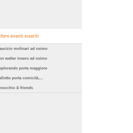
ltimi eventi inseriti
aurizio molinari ad osimo
on walter insero ad osimo
splorando porta maggiore
llotto porta comicità,...
inocchio & friends