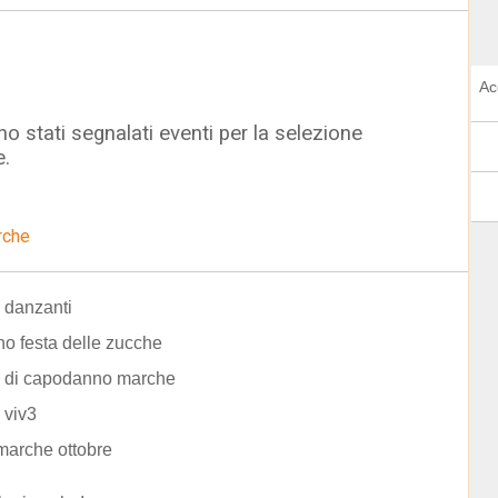
Ac
o stati segnalati eventi per la selezione
e.
rche
 danzanti
ano festa delle zucche
 di capodanno marche
 viv3
marche ottobre