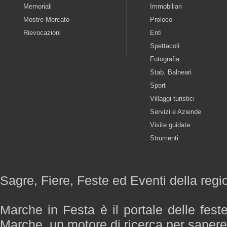
Memoriali
Immobiliari
Mostre-Mercato
Proloco
Rievocazioni
Enti
Spettacoli
Fotografia
Stab. Balneari
Sport
Villaggi turistici
Servizi e Aziende
Visite guidate
Strumenti
Sagre, Fiere, Feste ed Eventi della reg
Marche in Festa è il portale delle fest
Marche, un motore di ricerca per saper