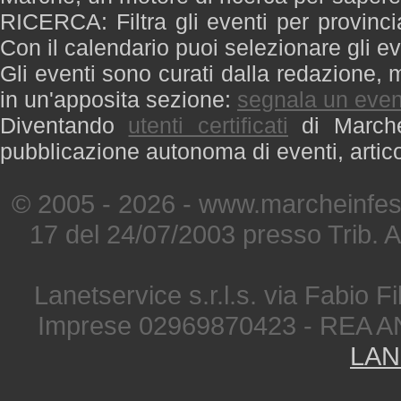
RICERCA: Filtra gli eventi per provinci
Con il calendario puoi selezionare gli ev
Gli eventi sono curati dalla redazione, m
in un'apposita sezione:
segnala un even
Diventando
utenti certificati
di Marche 
pubblicazione autonoma di eventi, artic
© 2005 - 2026 - www.marcheinfest
17 del 24/07/2003 presso Trib. 
Lanetservice s.r.l.s. via Fabio Fi
Imprese 02969870423 - REA A
LAN