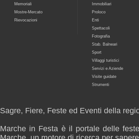
Memoriali
Immobiliari
Mostre-Mercato
Proloco
Rievocazioni
Enti
Spettacoli
Fotografia
Stab. Balneari
Sport
Villaggi turistici
Servizi e Aziende
Visite guidate
Strumenti
Sagre, Fiere, Feste ed Eventi della reg
Marche in Festa è il portale delle fest
Marche, un motore di ricerca per saper