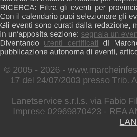
RICERCA: Filtra gli eventi per provinci
Con il calendario puoi selezionare gli ev
Gli eventi sono curati dalla redazione, m
in un'apposita sezione:
segnala un even
Diventando
utenti certificati
di Marche 
pubblicazione autonoma di eventi, artic
© 2005 - 2026 - www.marcheinfest
17 del 24/07/2003 presso Trib. 
Lanetservice s.r.l.s. via Fabio Fi
Imprese 02969870423 - REA A
LAN