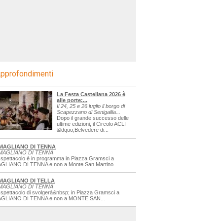
pprofondimenti
La Festa Castellana 2026 è
alle porte:...
Il 24, 25 e 26 luglio il borgo di
Scapezzano di Senigallia...
Dopo il grande successo delle
ultime edizioni, il Circolo ACLI
&ldquo;Belvedere di...
MAGLIANO DI TENNA
MAGLIANO DI TENNA
 spettacolo è in programma in Piazza Gramsci a
GLIANO DI TENNA e non a Monte San Martino...
MAGLIANO DI TELLA
MAGLIANO DI TENNA
 spettacolo di svolgerà&nbsp; in Piazza Gramsci a
GLIANO DI TENNA e non a MONTE SAN...