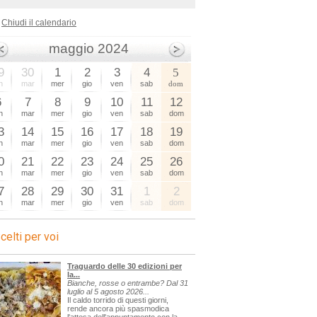
Chiudi il calendario
maggio 2024
9
30
1
2
3
4
5
n
mar
mer
gio
ven
sab
dom
6
7
8
9
10
11
12
n
mar
mer
gio
ven
sab
dom
3
14
15
16
17
18
19
n
mar
mer
gio
ven
sab
dom
0
21
22
23
24
25
26
n
mar
mer
gio
ven
sab
dom
7
28
29
30
31
1
2
n
mar
mer
gio
ven
sab
dom
celti per voi
Traguardo delle 30 edizioni per
la...
Bianche, rosse o entrambe? Dal 31
luglio al 5 agosto 2026...
Il caldo torrido di questi giorni,
rende ancora più spasmodica