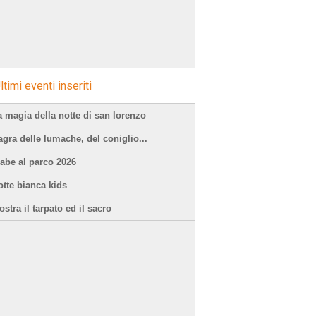
ltimi eventi inseriti
a magia della notte di san lorenzo
agra delle lumache, del coniglio...
iabe al parco 2026
otte bianca kids
stra il tarpato ed il sacro