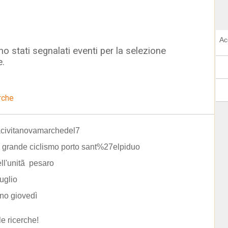
Ac
o stati segnalati eventi per la selezione
e.
rche
acivitanovamarchedel7
a grande ciclismo porto sant%27elpiduo
ell'unitã pesaro
luglio
no giovedì
le ricerche!