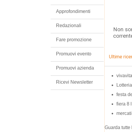
Approfondimenti
Redazionali
Non son
corrent
Fare promozione
Promuovi evento
Ultime rice
Promuovi azienda
vivavit
Ricevi Newsletter
Lotteri
festa d
fiera 8 
mercati
Guarda tutte 