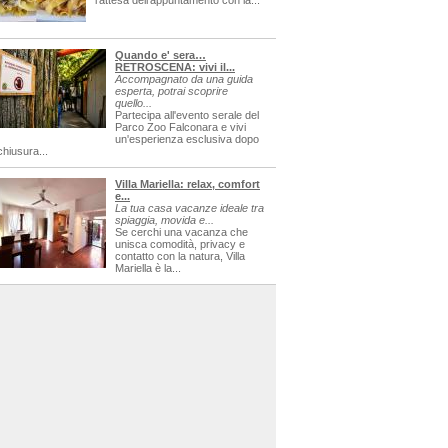
l'attesa dell'appuntamento con la...
Quando e' sera…
RETROSCENA: vivi il...
Accompagnato da una guida
esperta, potrai scoprire
quello...
Partecipa all'evento serale del
Parco Zoo Falconara e vivi
un'esperienza esclusiva dopo
chiusura...
Villa Mariella: relax, comfort
e...
La tua casa vacanze ideale tra
spiaggia, movida e...
Se cerchi una vacanza che
unisca comodità, privacy e
contatto con la natura, Villa
Mariella è la...