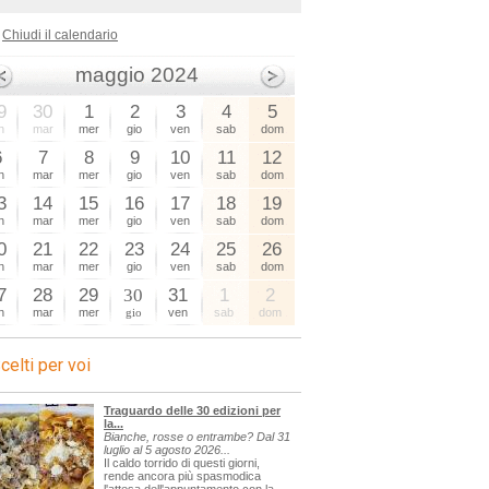
Chiudi il calendario
maggio 2024
9
30
1
2
3
4
5
n
mar
mer
gio
ven
sab
dom
6
7
8
9
10
11
12
n
mar
mer
gio
ven
sab
dom
3
14
15
16
17
18
19
n
mar
mer
gio
ven
sab
dom
0
21
22
23
24
25
26
n
mar
mer
gio
ven
sab
dom
7
28
29
30
31
1
2
n
mar
mer
gio
ven
sab
dom
celti per voi
Traguardo delle 30 edizioni per
la...
Bianche, rosse o entrambe? Dal 31
luglio al 5 agosto 2026...
Il caldo torrido di questi giorni,
rende ancora più spasmodica