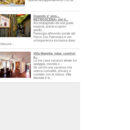
l'attesa dell'appuntamento con la...
Quando e' sera…
RETROSCENA: vivi il...
Accompagnato da una guida
esperta, potrai scoprire
quello...
Partecipa all'evento serale del
Parco Zoo Falconara e vivi
un'esperienza esclusiva dopo
chiusura...
Villa Mariella: relax, comfort
e...
La tua casa vacanze ideale tra
spiaggia, movida e...
Se cerchi una vacanza che
unisca comodità, privacy e
contatto con la natura, Villa
Mariella è la...