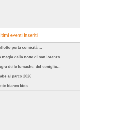
ltimi eventi inseriti
llotto porta comicità,...
a magia della notte di san lorenzo
agra delle lumache, del coniglio...
iabe al parco 2026
otte bianca kids