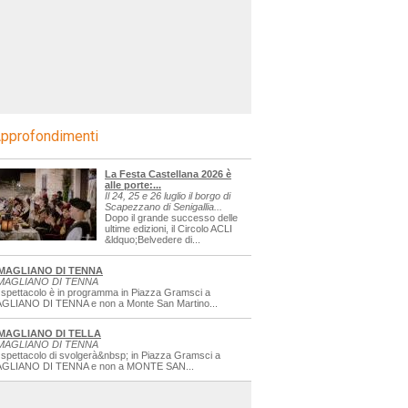
pprofondimenti
La Festa Castellana 2026 è
alle porte:...
Il 24, 25 e 26 luglio il borgo di
Scapezzano di Senigallia...
Dopo il grande successo delle
ultime edizioni, il Circolo ACLI
&ldquo;Belvedere di...
MAGLIANO DI TENNA
MAGLIANO DI TENNA
 spettacolo è in programma in Piazza Gramsci a
GLIANO DI TENNA e non a Monte San Martino...
MAGLIANO DI TELLA
MAGLIANO DI TENNA
 spettacolo di svolgerà&nbsp; in Piazza Gramsci a
GLIANO DI TENNA e non a MONTE SAN...