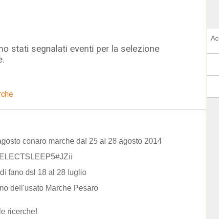
Ac
o stati segnalati eventi per la selezione
e.
rche
agosto conaro marche dal 25 al 28 agosto 2014
ELECTSLEEP5#JZii
 di fano dsl 18 al 28 luglio
no dell'usato Marche Pesaro
le ricerche!