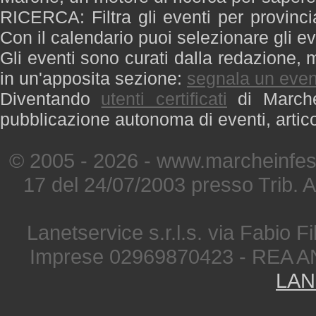
RICERCA: Filtra gli eventi per provinci
Con il calendario puoi selezionare gli ev
Gli eventi sono curati dalla redazione, m
in un'apposita sezione:
segnala un even
Diventando
utenti certificati
di Marche 
pubblicazione autonoma di eventi, artic
© 2005 - 2026 - www.marcheinfest
17 del 24/07/2003 presso Trib. 
Lanetservice s.r.l.s. via Fabio Fi
Imprese 02969870423 - REA A
LAN