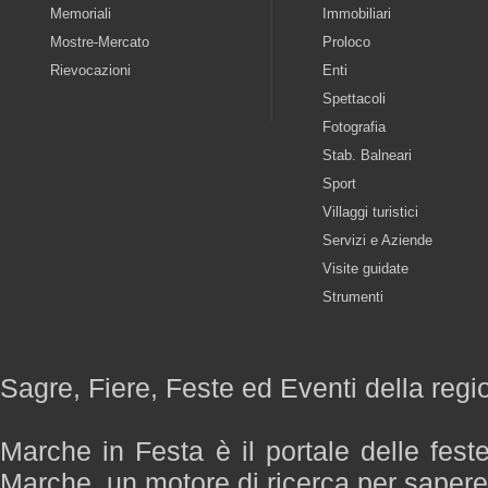
Memoriali
Immobiliari
Mostre-Mercato
Proloco
Rievocazioni
Enti
Spettacoli
Fotografia
Stab. Balneari
Sport
Villaggi turistici
Servizi e Aziende
Visite guidate
Strumenti
Sagre, Fiere, Feste ed Eventi della reg
Marche in Festa è il portale delle fest
Marche, un motore di ricerca per saper