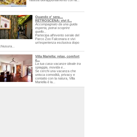
l'attesa dell'appuntamento con la...
Quando e' sera…
RETROSCENA: vivi il...
Accompagnato da una guida
esperta, potrai scoprire
quello...
Partecipa all'evento serale del
Parco Zoo Falconara e vivi
un'esperienza esclusiva dopo
chiusura...
Villa Mariella: relax, comfort
e...
La tua casa vacanze ideale tra
spiaggia, movida e...
Se cerchi una vacanza che
unisca comodità, privacy e
contatto con la natura, Villa
Mariella è la...