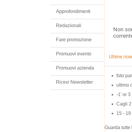
Approfondimenti
Redazionali
Non son
corrent
Fare promozione
Promuovi evento
Ultime rice
Promuovi azienda
foto pa
Ricevi Newsletter
ultimo 
-1' or 
Cagli 2
15 - 19
Guarda tutte 