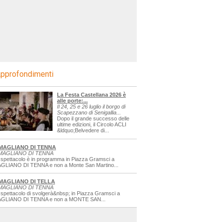
pprofondimenti
La Festa Castellana 2026 è
alle porte:...
Il 24, 25 e 26 luglio il borgo di
Scapezzano di Senigallia...
Dopo il grande successo delle
ultime edizioni, il Circolo ACLI
&ldquo;Belvedere di...
MAGLIANO DI TENNA
MAGLIANO DI TENNA
 spettacolo è in programma in Piazza Gramsci a
GLIANO DI TENNA e non a Monte San Martino...
MAGLIANO DI TELLA
MAGLIANO DI TENNA
 spettacolo di svolgerà&nbsp; in Piazza Gramsci a
GLIANO DI TENNA e non a MONTE SAN...