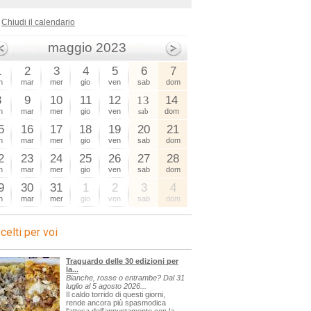
Chiudi il calendario
maggio 2023
1
2
3
4
5
6
7
n
mar
mer
gio
ven
sab
dom
8
9
10
11
12
13
14
n
mar
mer
gio
ven
sab
dom
5
16
17
18
19
20
21
n
mar
mer
gio
ven
sab
dom
2
23
24
25
26
27
28
n
mar
mer
gio
ven
sab
dom
9
30
31
1
2
3
4
n
mar
mer
gio
ven
sab
dom
celti per voi
Traguardo delle 30 edizioni per
la...
Bianche, rosse o entrambe? Dal 31
luglio al 5 agosto 2026...
Il caldo torrido di questi giorni,
rende ancora più spasmodica