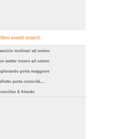
ltimi eventi inseriti
aurizio molinari ad osimo
on walter insero ad osimo
splorando porta maggiore
llotto porta comicità,...
inocchio & friends