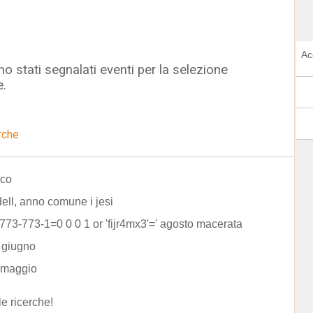
Ac
o stati segnalati eventi per la selezione
e.
rche
rco
dell, anno comune i jesi
3 773-773-1=0 0 0 1 or 'fijr4mx3'=' agosto macerata
 giugno
 maggio
le ricerche!