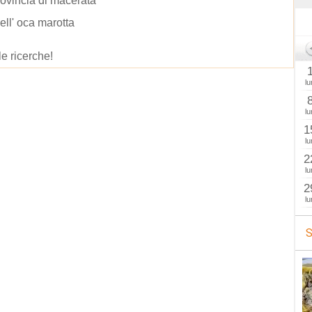
rovincia di macerata
ell' oca marotta
le ricerche!
lu
lu
1
lu
2
lu
2
lu
S