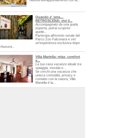
l'attesa dell'appuntamento con la...
Quando e' sera…
RETROSCENA: vivi il...
Accompagnato da una guida
esperta, potrai scoprire
quello...
Partecipa all'evento serale del
Parco Zoo Falconara e vivi
un'esperienza esclusiva dopo
chiusura...
Villa Mariella: relax, comfort
e...
La tua casa vacanze ideale tra
spiaggia, movida e...
Se cerchi una vacanza che
unisca comodità, privacy e
contatto con la natura, Villa
Mariella è la...