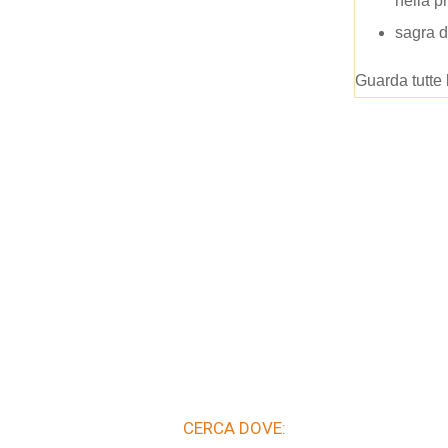
nella p
sagra d
Guarda tutte 
CERCA DOVE: