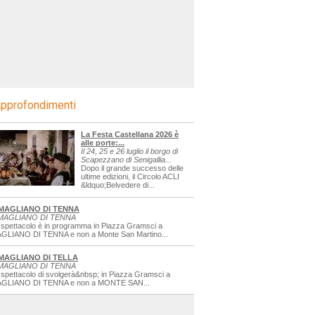
pprofondimenti
La Festa Castellana 2026 è
alle porte:...
Il 24, 25 e 26 luglio il borgo di
Scapezzano di Senigallia...
Dopo il grande successo delle
ultime edizioni, il Circolo ACLI
&ldquo;Belvedere di...
MAGLIANO DI TENNA
MAGLIANO DI TENNA
 spettacolo è in programma in Piazza Gramsci a
GLIANO DI TENNA e non a Monte San Martino...
MAGLIANO DI TELLA
MAGLIANO DI TENNA
 spettacolo di svolgerà&nbsp; in Piazza Gramsci a
GLIANO DI TENNA e non a MONTE SAN...