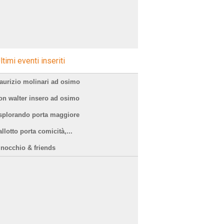
ltimi eventi inseriti
aurizio molinari ad osimo
on walter insero ad osimo
splorando porta maggiore
llotto porta comicità,...
inocchio & friends