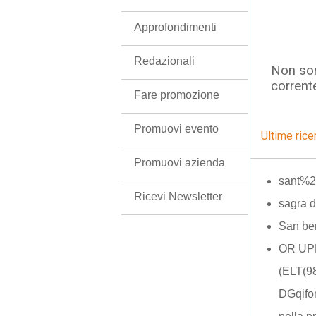
Approfondimenti
Redazionali
Non son
corrent
Fare promozione
Promuovi evento
Ultime rice
Promuovi azienda
sant%27
Ricevi Newsletter
sagra d
San ben
OR UP
(ELT(9
DGqifo