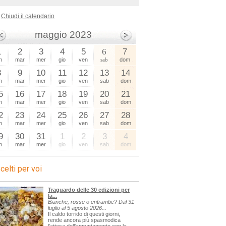
Chiudi il calendario
maggio 2023
1
2
3
4
5
6
7
n
mar
mer
gio
ven
sab
dom
8
9
10
11
12
13
14
n
mar
mer
gio
ven
sab
dom
5
16
17
18
19
20
21
n
mar
mer
gio
ven
sab
dom
2
23
24
25
26
27
28
n
mar
mer
gio
ven
sab
dom
9
30
31
1
2
3
4
n
mar
mer
gio
ven
sab
dom
celti per voi
Traguardo delle 30 edizioni per
la...
Bianche, rosse o entrambe? Dal 31
luglio al 5 agosto 2026...
Il caldo torrido di questi giorni,
rende ancora più spasmodica