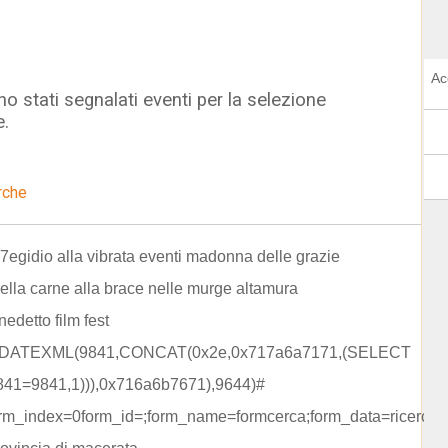
Ac
o stati segnalati eventi per la selezione
e.
rche
egidio alla vibrata eventi madonna delle grazie
ella carne alla brace nelle murge altamura
edetto film fest
DATEXML(9841,CONCAT(0x2e,0x717a6a7171,(SELECT
841=9841,1))),0x716a6b7671),9644)#
rm_index=0form_id=;form_name=formcerca;form_data=ricerca=