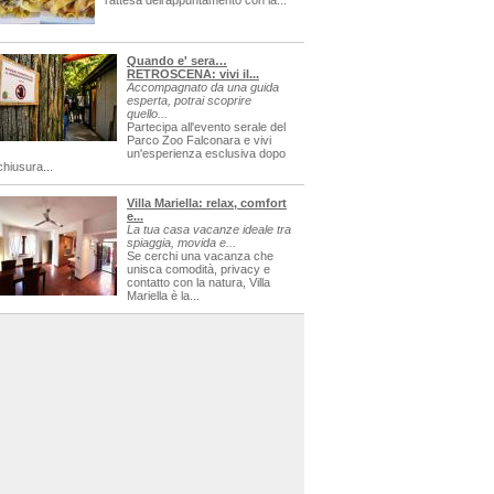
l'attesa dell'appuntamento con la...
Quando e' sera…
RETROSCENA: vivi il...
Accompagnato da una guida
esperta, potrai scoprire
quello...
Partecipa all'evento serale del
Parco Zoo Falconara e vivi
un'esperienza esclusiva dopo
chiusura...
Villa Mariella: relax, comfort
e...
La tua casa vacanze ideale tra
spiaggia, movida e...
Se cerchi una vacanza che
unisca comodità, privacy e
contatto con la natura, Villa
Mariella è la...