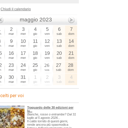
Chiudi il calendario
maggio 2023
1
2
3
4
5
6
7
n
mar
mer
gio
ven
sab
dom
8
9
10
11
12
13
14
n
mar
mer
gio
ven
sab
dom
5
16
17
18
19
20
21
n
mar
mer
gio
ven
sab
dom
2
23
24
25
26
27
28
n
mar
mer
gio
ven
sab
dom
9
30
31
1
2
3
4
n
mar
mer
gio
ven
sab
dom
celti per voi
Traguardo delle 30 edizioni per
la...
Bianche, rosse o entrambe? Dal 31
luglio al 5 agosto 2026...
Il caldo torrido di questi giorni,
rende ancora più spasmodica