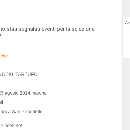
Ac
o stati segnalati eventi per la selezione
e.
rche
 DEKL TARTUFO
 23 agosto 2014 marche
ll
bianca San Benedetto
le ricerche!