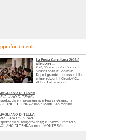
pprofondimenti
La Festa Castellana 2026 è
alle porte:...
Il 24, 25 e 26 luglio il borgo di
Scapezzano di Senigallia...
Dopo il grande successo delle
ultime edizioni, il Circolo ACLI
&ldquo;Belvedere di...
MAGLIANO DI TENNA
MAGLIANO DI TENNA
 spettacolo è in programma in Piazza Gramsci a
GLIANO DI TENNA e non a Monte San Martino...
MAGLIANO DI TELLA
MAGLIANO DI TENNA
 spettacolo di svolgerà&nbsp; in Piazza Gramsci a
GLIANO DI TENNA e non a MONTE SAN...