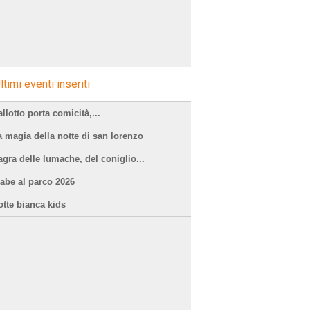
ltimi eventi inseriti
llotto porta comicità,...
a magia della notte di san lorenzo
agra delle lumache, del coniglio...
iabe al parco 2026
otte bianca kids