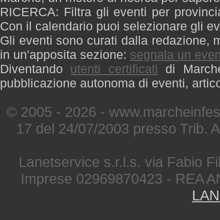
RICERCA: Filtra gli eventi per provinci
Con il calendario puoi selezionare gli ev
Gli eventi sono curati dalla redazione, m
in un'apposita sezione:
segnala un even
Diventando
utenti certificati
di Marche 
pubblicazione autonoma di eventi, artic
© 2005 - 2026 - www.marcheinfest
17 del 24/07/2003 presso Trib. 
Lanetservice s.r.l.s. via Fabio Fi
Imprese 02969870423 - REA A
LAN