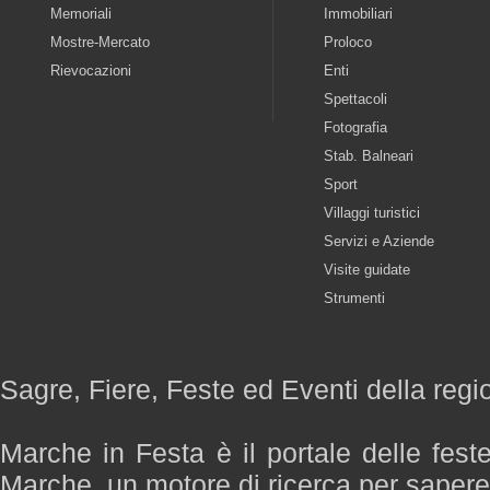
Memoriali
Immobiliari
Mostre-Mercato
Proloco
Rievocazioni
Enti
Spettacoli
Fotografia
Stab. Balneari
Sport
Villaggi turistici
Servizi e Aziende
Visite guidate
Strumenti
Sagre, Fiere, Feste ed Eventi della reg
Marche in Festa è il portale delle fest
Marche, un motore di ricerca per saper