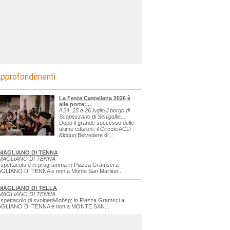
pprofondimenti
La Festa Castellana 2026 è
alle porte:...
Il 24, 25 e 26 luglio il borgo di
Scapezzano di Senigallia...
Dopo il grande successo delle
ultime edizioni, il Circolo ACLI
&ldquo;Belvedere di...
MAGLIANO DI TENNA
MAGLIANO DI TENNA
 spettacolo è in programma in Piazza Gramsci a
GLIANO DI TENNA e non a Monte San Martino...
MAGLIANO DI TELLA
MAGLIANO DI TENNA
 spettacolo di svolgerà&nbsp; in Piazza Gramsci a
GLIANO DI TENNA e non a MONTE SAN...