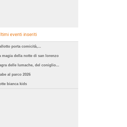
ltimi eventi inseriti
llotto porta comicità,...
a magia della notte di san lorenzo
agra delle lumache, del coniglio...
iabe al parco 2026
otte bianca kids