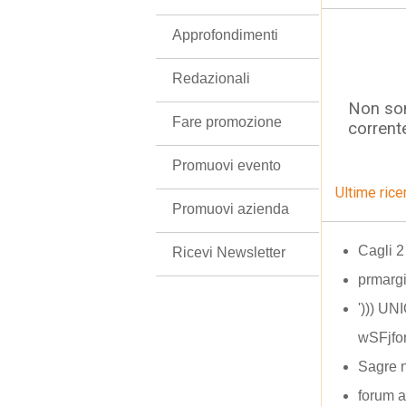
Approfondimenti
Redazionali
Non son
Fare promozione
corrent
Promuovi evento
Ultime rice
Promuovi azienda
Cagli 2
Ricevi Newsletter
prmargi
'))) U
wSFjfo
Sagre n
forum 