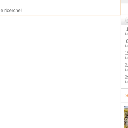
le ricerche!
lu
lu
1
lu
2
lu
2
lu
S