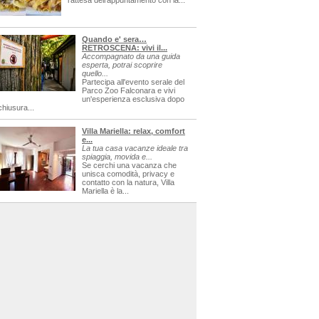
l'attesa dell'appuntamento con la...
Quando e' sera…
RETROSCENA: vivi il...
Accompagnato da una guida
esperta, potrai scoprire
quello...
Partecipa all'evento serale del
Parco Zoo Falconara e vivi
un'esperienza esclusiva dopo
chiusura...
Villa Mariella: relax, comfort
e...
La tua casa vacanze ideale tra
spiaggia, movida e...
Se cerchi una vacanza che
unisca comodità, privacy e
contatto con la natura, Villa
Mariella è la...