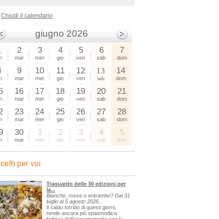
Chiudi il calendario
giugno 2026
1
2
3
4
5
6
7
n
mar
mer
gio
ven
sab
dom
8
9
10
11
12
13
14
n
mar
mer
gio
ven
sab
dom
5
16
17
18
19
20
21
n
mar
mer
gio
ven
sab
dom
2
23
24
25
26
27
28
n
mar
mer
gio
ven
sab
dom
9
30
1
2
3
4
5
n
mar
mer
gio
ven
sab
dom
celti per voi
Traguardo delle 30 edizioni per
la...
Bianche, rosse o entrambe? Dal 31
luglio al 5 agosto 2026...
Il caldo torrido di questi giorni,
rende ancora più spasmodica