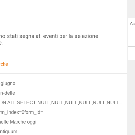
Ac
o stati segnalati eventi per la selezione
e.
rche
 giugno
n-delle
NION ALL SELECT NULL,NULL,NULL,NULL,NULL,NULL--
rm_index=0form_id=
elle Marche oggi
antiquum