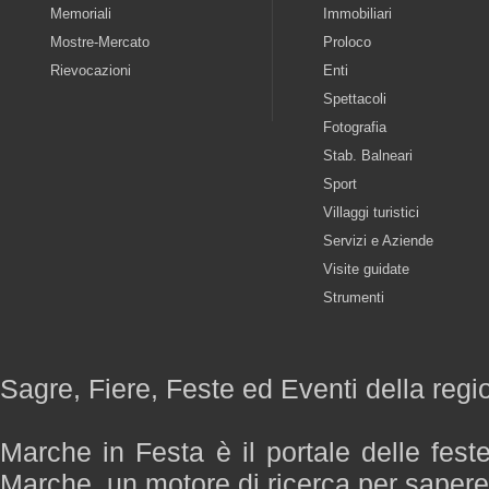
Memoriali
Immobiliari
Mostre-Mercato
Proloco
Rievocazioni
Enti
Spettacoli
Fotografia
Stab. Balneari
Sport
Villaggi turistici
Servizi e Aziende
Visite guidate
Strumenti
Sagre, Fiere, Feste ed Eventi della reg
Marche in Festa è il portale delle fest
Marche, un motore di ricerca per saper