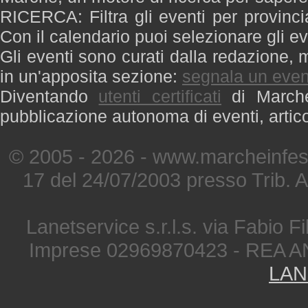
RICERCA: Filtra gli eventi per provinci
Con il calendario puoi selezionare gli ev
Gli eventi sono curati dalla redazione, m
in un'apposita sezione:
segnala un even
Diventando
utenti certificati
di Marche 
pubblicazione autonoma di eventi, artic
© 2005 - 2026 - www.marcheinfest
17 del 24/07/2003 presso Trib. 
Lanetservice s.r.l.s. via Fabio Fi
Imprese 02969870423 - REA A
LAN