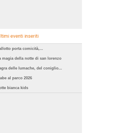
ltimi eventi inseriti
llotto porta comicità,...
a magia della notte di san lorenzo
agra delle lumache, del coniglio...
iabe al parco 2026
otte bianca kids