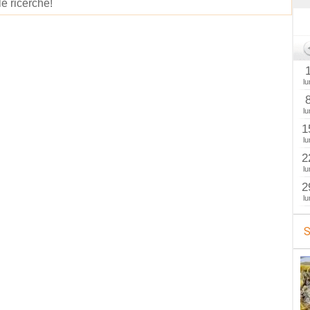
le ricerche!
lu
lu
1
lu
2
lu
2
lu
S