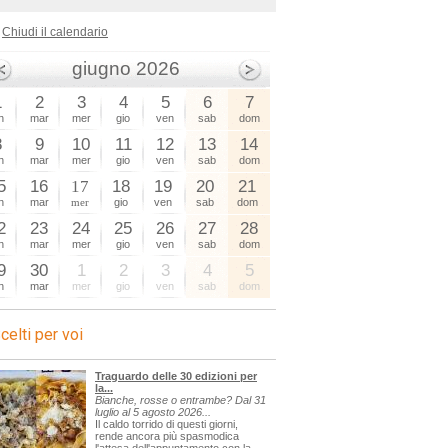
Chiudi il calendario
giugno 2026
1
2
3
4
5
6
7
n
mar
mer
gio
ven
sab
dom
8
9
10
11
12
13
14
n
mar
mer
gio
ven
sab
dom
5
16
17
18
19
20
21
n
mar
mer
gio
ven
sab
dom
2
23
24
25
26
27
28
n
mar
mer
gio
ven
sab
dom
9
30
1
2
3
4
5
n
mar
mer
gio
ven
sab
dom
celti per voi
Traguardo delle 30 edizioni per
la...
Bianche, rosse o entrambe? Dal 31
luglio al 5 agosto 2026...
Il caldo torrido di questi giorni,
rende ancora più spasmodica