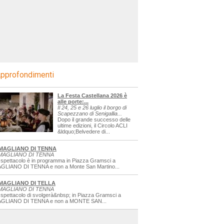
pprofondimenti
La Festa Castellana 2026 è
alle porte:...
Il 24, 25 e 26 luglio il borgo di
Scapezzano di Senigallia...
Dopo il grande successo delle
ultime edizioni, il Circolo ACLI
&ldquo;Belvedere di...
MAGLIANO DI TENNA
MAGLIANO DI TENNA
 spettacolo è in programma in Piazza Gramsci a
GLIANO DI TENNA e non a Monte San Martino...
MAGLIANO DI TELLA
MAGLIANO DI TENNA
 spettacolo di svolgerà&nbsp; in Piazza Gramsci a
GLIANO DI TENNA e non a MONTE SAN...