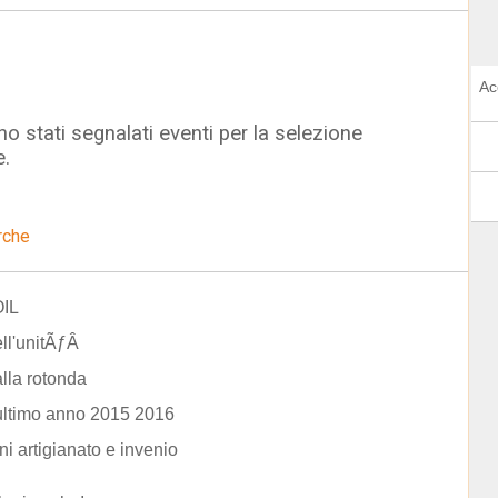
Ac
o stati segnalati eventi per la selezione
e.
rche
IL
ell'unitÃƒÂ
alla rotonda
ultimo anno 2015 2016
ni artigianato e invenio