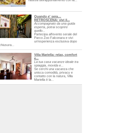
l'attesa dell'appuntamento con la...
Quando e' sera…
RETROSCENA: vivi il...
Accompagnato da una guida
esperta, potrai scoprire
quello...
Partecipa all'evento serale del
Parco Zoo Falconara e vivi
un'esperienza esclusiva dopo
chiusura...
Villa Mariella: relax, comfort
e...
La tua casa vacanze ideale tra
spiaggia, movida e...
Se cerchi una vacanza che
unisca comodità, privacy e
contatto con la natura, Villa
Mariella è la...