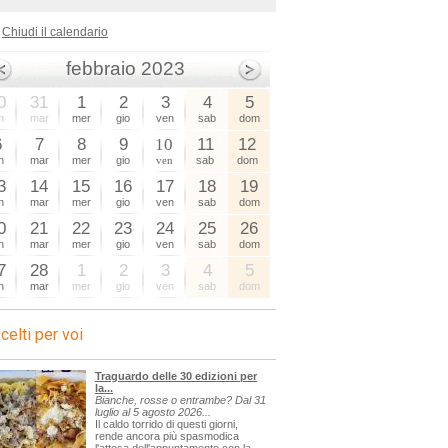
Chiudi il calendario
febbraio 2023
0
31
1
2
3
4
5
n
mar
mer
gio
ven
sab
dom
6
7
8
9
10
11
12
n
mar
mer
gio
ven
sab
dom
3
14
15
16
17
18
19
n
mar
mer
gio
ven
sab
dom
0
21
22
23
24
25
26
n
mar
mer
gio
ven
sab
dom
7
28
1
2
3
4
5
n
mar
mer
gio
ven
sab
dom
celti per voi
Traguardo delle 30 edizioni per
la...
Bianche, rosse o entrambe? Dal 31
luglio al 5 agosto 2026...
Il caldo torrido di questi giorni,
rende ancora più spasmodica