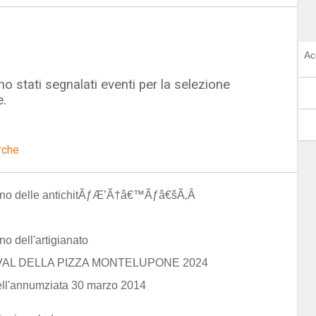
Ac
o stati segnalati eventi per la selezione
e.
rche
ino delle antichitÃƒÆ’Ã†â€™Ãƒâ€šÃ‚Â
no dell'artigianato
VAL DELLA PIZZA MONTELUPONE 2024
ell'annumziata 30 marzo 2014