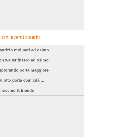
ltimi eventi inseriti
aurizio molinari ad osimo
on walter insero ad osimo
splorando porta maggiore
llotto porta comicità,...
inocchio & friends