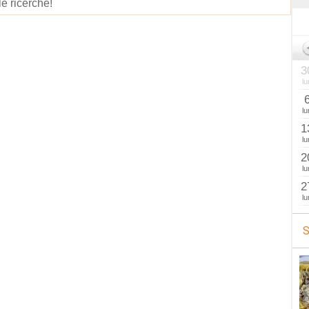
le ricerche!
3
lu
lu
1
lu
2
lu
2
lu
S