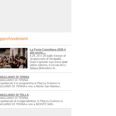
pprofondimenti
La Festa Castellana 2026 è
alle porte:...
Il 24, 25 e 26 luglio il borgo di
Scapezzano di Senigallia...
Dopo il grande successo delle
ultime edizioni, il Circolo ACLI
&ldquo;Belvedere di...
MAGLIANO DI TENNA
MAGLIANO DI TENNA
 spettacolo è in programma in Piazza Gramsci a
GLIANO DI TENNA e non a Monte San Martino...
MAGLIANO DI TELLA
MAGLIANO DI TENNA
 spettacolo di svolgerà&nbsp; in Piazza Gramsci a
GLIANO DI TENNA e non a MONTE SAN...