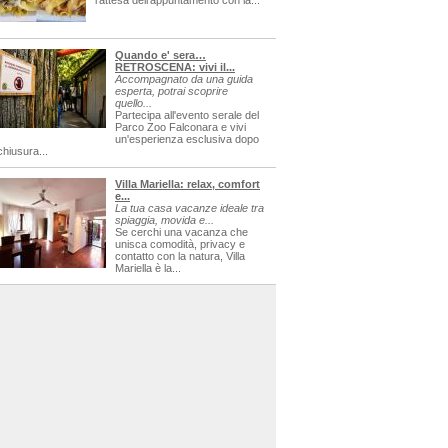
l'attesa dell'appuntamento con la...
Quando e' sera…
RETROSCENA: vivi il...
Accompagnato da una guida
esperta, potrai scoprire
quello...
Partecipa all'evento serale del
Parco Zoo Falconara e vivi
un'esperienza esclusiva dopo
chiusura...
Villa Mariella: relax, comfort
e...
La tua casa vacanze ideale tra
spiaggia, movida e...
Se cerchi una vacanza che
unisca comodità, privacy e
contatto con la natura, Villa
Mariella è la...