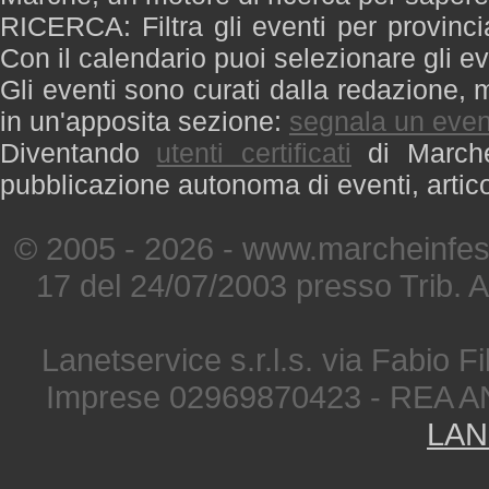
RICERCA: Filtra gli eventi per provinci
Con il calendario puoi selezionare gli ev
Gli eventi sono curati dalla redazione, m
in un'apposita sezione:
segnala un even
Diventando
utenti certificati
di Marche 
pubblicazione autonoma di eventi, artic
© 2005 - 2026 - www.marcheinfest
17 del 24/07/2003 presso Trib. 
Lanetservice s.r.l.s. via Fabio Fi
Imprese 02969870423 - REA A
LAN