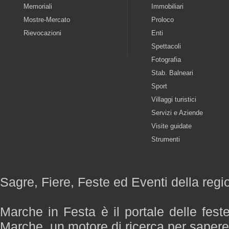
Memoriali
Immobiliari
Mostre-Mercato
Proloco
Rievocazioni
Enti
Spettacoli
Fotografia
Stab. Balneari
Sport
Villaggi turistici
Servizi e Aziende
Visite guidate
Strumenti
Sagre, Fiere, Feste ed Eventi della reg
Marche in Festa è il portale delle fest
Marche, un motore di ricerca per saper