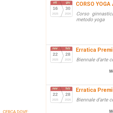
ott
giu
CORSO YOGA 
16
30
Corso ginnastic
2025
2026
metodo yoga
nov
feb
Erratica Prem
22
28
Biennale d'arte
2025
2026
M
nov
feb
Erratica Prem
22
28
Biennale d'arte
2025
2026
M
CERCA DOVE: