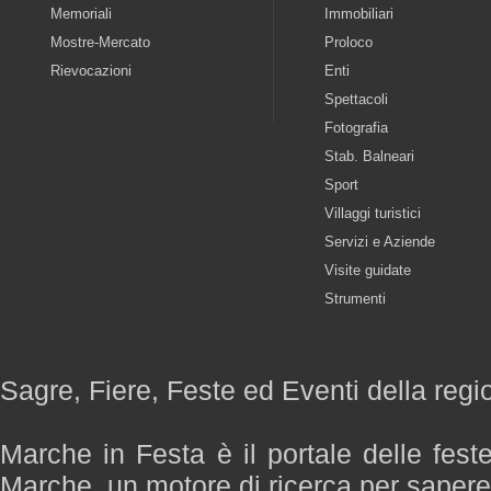
Memoriali
Immobiliari
Mostre-Mercato
Proloco
Rievocazioni
Enti
Spettacoli
Fotografia
Stab. Balneari
Sport
Villaggi turistici
Servizi e Aziende
Visite guidate
Strumenti
Sagre, Fiere, Feste ed Eventi della reg
Marche in Festa è il portale delle fest
Marche, un motore di ricerca per saper