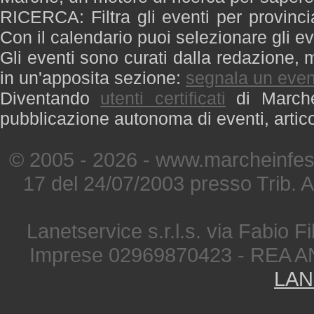
RICERCA: Filtra gli eventi per provinci
Con il calendario puoi selezionare gli ev
Gli eventi sono curati dalla redazione, m
in un'apposita sezione:
segnala un even
Diventando
utenti certificati
di Marche 
pubblicazione autonoma di eventi, artic
© 2005 - 2026 - www.marcheinfest
17 del 24/07/2003 presso Trib. 
Lanetservice s.r.l.s. via Fabio Fi
Imprese 02969870423 - REA A
LAN