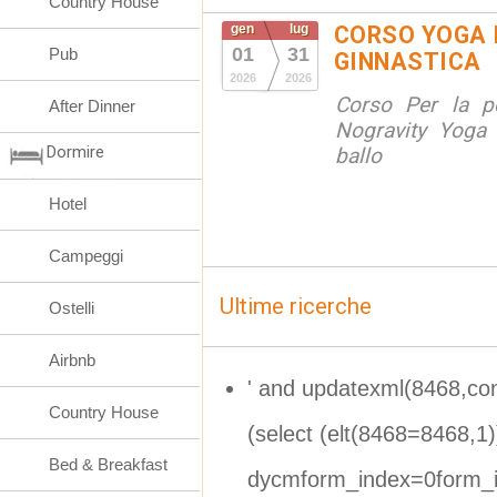
Country House
gen
lug
CORSO YOGA 
01
31
Pub
GINNASTICA
2026
2026
Corso Per la po
After Dinner
Nogravity Yoga 
Dormire
ballo
Hotel
Campeggi
Ultime ricerche
Ostelli
Airbnb
' and updatexml(8468,co
Country House
(select (elt(8468=8468,1
Bed & Breakfast
dycmform_index=0form_