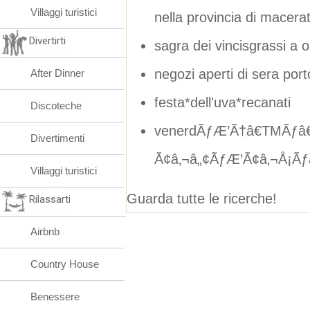
Villaggi turistici
nella provincia di macera
Divertirti
sagra dei vincisgrassi a
negozi aperti di sera port
After Dinner
festa*dell'uva*recanati
Discoteche
venerdÃƒÆ’Ã†â€TMÃƒâ
Divertimenti
Ã¢â‚¬â„¢ÃƒÆ’Ã¢â‚¬Å¡Ãƒ
Villaggi turistici
Guarda tutte le ricerche!
Rilassarti
Airbnb
Country House
Benessere