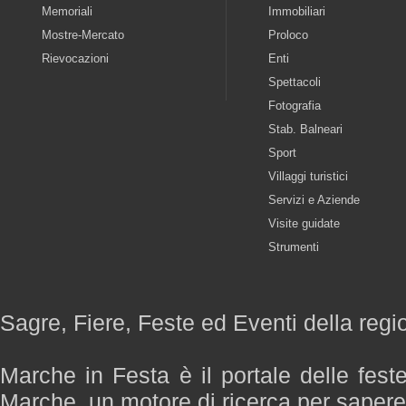
Memoriali
Immobiliari
Mostre-Mercato
Proloco
Rievocazioni
Enti
Spettacoli
Fotografia
Stab. Balneari
Sport
Villaggi turistici
Servizi e Aziende
Visite guidate
Strumenti
Sagre, Fiere, Feste ed Eventi della reg
Marche in Festa è il portale delle fest
Marche, un motore di ricerca per saper