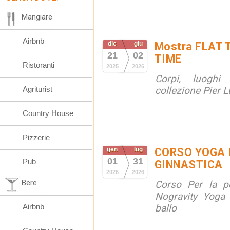
Mangiare
Airbnb
dic
giu
Mostra FLAT 
21
02
TIME
Ristoranti
2025
2026
Corpi, luoghi
Agriturist
collezione Pier Lu
Country House
Pizzerie
gen
lug
CORSO YOGA 
01
31
Pub
GINNASTICA
2026
2026
Bere
Corso Per la po
Nogravity Yoga 
Airbnb
ballo