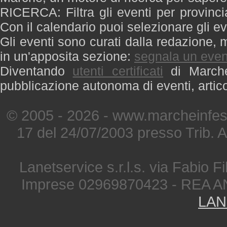
RICERCA: Filtra gli eventi per provinci
Con il calendario puoi selezionare gli ev
Gli eventi sono curati dalla redazione, m
in un'apposita sezione:
segnala un even
Diventando
utenti certificati
di Marche 
pubblicazione autonoma di eventi, artic
© 2005 - 2026 - www.marcheinfest
17 del 24/07/2003 presso Trib. 
Lanetservice s.r.l.s. via Fabio Fi
Imprese 02969870423 - REA A
LAN