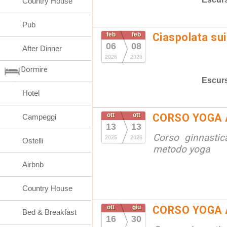
Country House
Pub
feb
feb
Ciaspolata sui 
06
08
After Dinner
2026
2026
Dormire
Escurs
Hotel
ott
ott
CORSO YOGA 
Campeggi
13
13
Corso ginnastic
2025
2026
Ostelli
metodo yoga
Airbnb
Country House
ott
giu
CORSO YOGA 
Bed & Breakfast
16
30