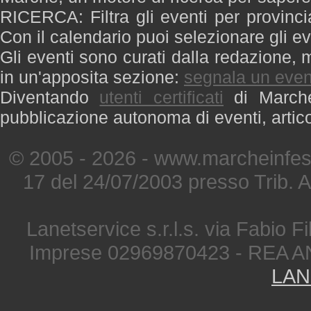
RICERCA: Filtra gli eventi per provinci
Con il calendario puoi selezionare gli ev
Gli eventi sono curati dalla redazione, m
in un'apposita sezione:
segnala un even
Diventando
utenti certificati
di Marche 
pubblicazione autonoma di eventi, artic
© 2005 - 2026 - www.marcheinfest
17 del 24/07/2003 presso Trib. 
Lanetservice s.r.l.s. via Fabio Fi
Imprese 02969870423 - REA A
LAN