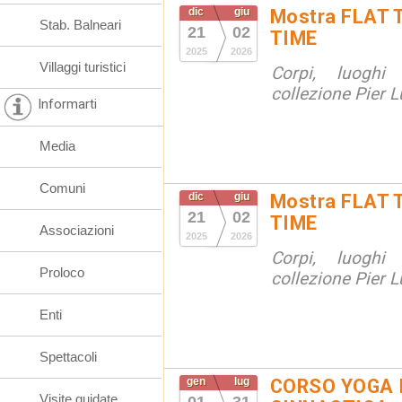
dic
giu
Mostra FLAT 
Stab. Balneari
21
02
TIME
2025
2026
Villaggi turistici
Corpi, luoghi
collezione Pier Lu
Informarti
Media
Comuni
dic
giu
Mostra FLAT 
21
02
TIME
Associazioni
2025
2026
Corpi, luoghi
Proloco
collezione Pier Lu
Enti
Spettacoli
gen
lug
CORSO YOGA 
Visite guidate