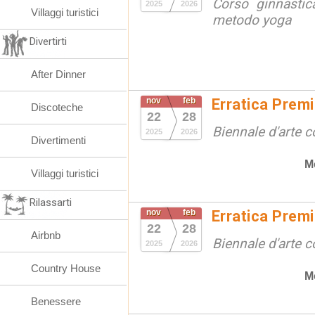
Corso ginnastic
2025
2026
Villaggi turistici
metodo yoga
Divertirti
After Dinner
nov
feb
Erratica Prem
Discoteche
22
28
Biennale d'arte
2025
2026
Divertimenti
M
Villaggi turistici
Rilassarti
nov
feb
Erratica Prem
22
28
Airbnb
Biennale d'arte
2025
2026
Country House
M
Benessere