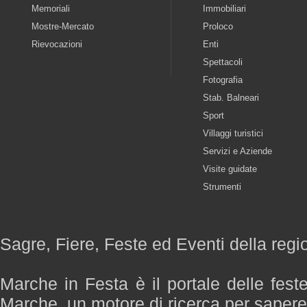
Memoriali
Immobiliari
Mostre-Mercato
Proloco
Rievocazioni
Enti
Spettacoli
Fotografia
Stab. Balneari
Sport
Villaggi turistici
Servizi e Aziende
Visite guidate
Strumenti
Sagre, Fiere, Feste ed Eventi della reg
Marche in Festa è il portale delle fest
Marche, un motore di ricerca per saper