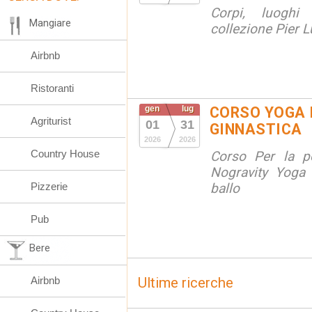
Corpi, luoghi
Mangiare
collezione Pier Lu
Airbnb
Ristoranti
gen
lug
CORSO YOGA 
Agriturist
01
31
GINNASTICA
2026
2026
Country House
Corso Per la po
Nogravity Yoga 
Pizzerie
ballo
Pub
Bere
Airbnb
Ultime ricerche