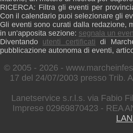
RICERCA: Filtra gli eventi per provinci
Con il calendario puoi selezionare gli ev
Gli eventi sono curati dalla redazione, m
in un'apposita sezione:
segnala un even
Diventando
utenti certificati
di Marche 
pubblicazione autonoma di eventi, artic
© 2005 - 2026 - www.marcheinfest
17 del 24/07/2003 presso Trib. 
Lanetservice s.r.l.s. via Fabio Fi
Imprese 02969870423 - REA A
LAN