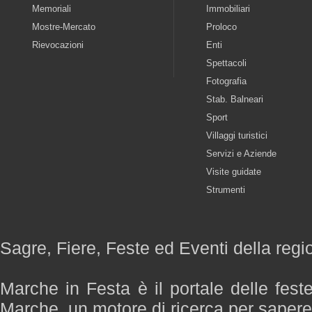
Memoriali
Immobiliari
Mostre-Mercato
Proloco
Rievocazioni
Enti
Spettacoli
Fotografia
Stab. Balneari
Sport
Villaggi turistici
Servizi e Aziende
Visite guidate
Strumenti
Sagre, Fiere, Feste ed Eventi della reg
Marche in Festa è il portale delle fest
Marche, un motore di ricerca per saper