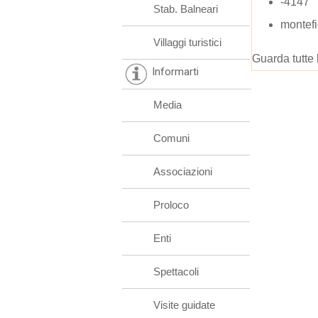
-4147
Stab. Balneari
montefi
Villaggi turistici
Guarda tutte 
Informarti
Media
Comuni
Associazioni
Proloco
Enti
Spettacoli
Visite guidate