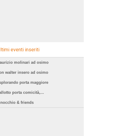
ltimi eventi inseriti
aurizio molinari ad osimo
on walter insero ad osimo
splorando porta maggiore
llotto porta comicità,...
inocchio & friends