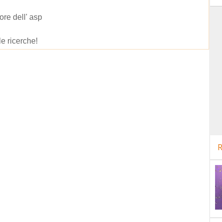
ore dell' asp
le ricerche!
R