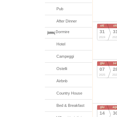
Pub
After Dinner
ott
ot
31
3
Dormire
2024
202
Hotel
Campeggi
giu
se
Ostelli
07
2
2025
202
Airbnb
Country House
Bed & Breakfast
giu
ag
14
3