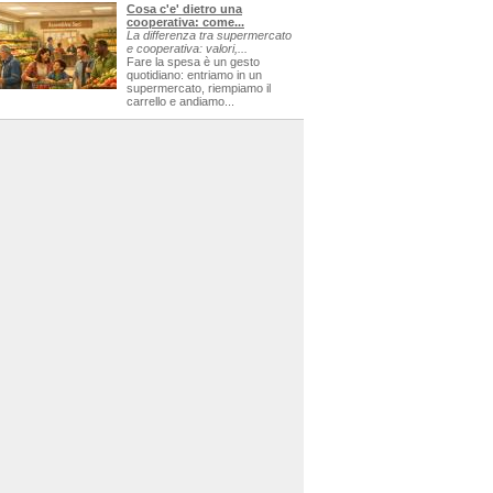
Cosa c'e' dietro una
cooperativa: come...
La differenza tra supermercato
e cooperativa: valori,...
Fare la spesa è un gesto
quotidiano: entriamo in un
supermercato, riempiamo il
carrello e andiamo...