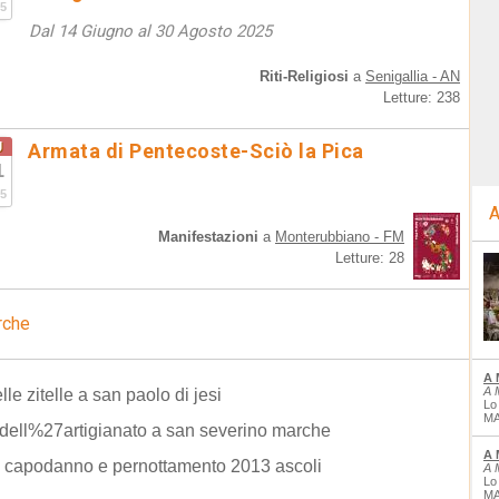
5
Dal 14 Giugno al 30 Agosto 2025
Riti-Religiosi
a
Senigallia - AN
Letture: 238
g
Armata di Pentecoste-Sciò la Pica
1
5
A
Manifestazioni
a
Monterubbiano - FM
Letture: 28
rche
A 
A 
lle zitelle a san paolo di jesi
Lo
MA
dell%27artigianato a san severino marche
A 
 capodanno e pernottamento 2013 ascoli
A 
Lo
MA