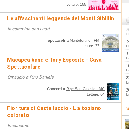
Letture: 155
Le affascinanti leggende dei Monti Sibillini
In cammino con i cori
2
lu
Spettacoli
a
Montefortino - FM
Letture: 77
lu
lu
Macapea band e Tony Esposito - Cava
1
Spettacolare
lu
Omaggio a Pino Daniele
2
lu
Concerti
a
Ripe San Ginesio - MC
3
Letture: 64
lu
Fioritura di Castelluccio - L'altopiano
S
colorato
Escursione