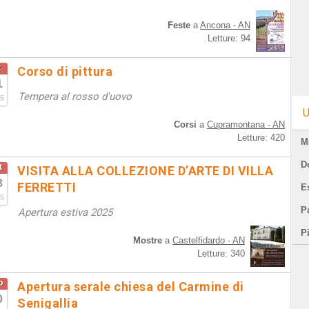
Feste
a
Ancona - AN
Letture: 94
t
Corso di pittura
1
Tempera al rosso d'uovo
5
U
Corsi
a
Cupramontana - AN
Letture: 420
M
D
t
VISITA ALLA COLLEZIONE D’ARTE DI VILLA
8
FERRETTI
E
5
Pa
Apertura estiva 2025
P
Mostre
a
Castelfidardo - AN
Letture: 340
o
Apertura serale chiesa del Carmine di
0
Senigallia