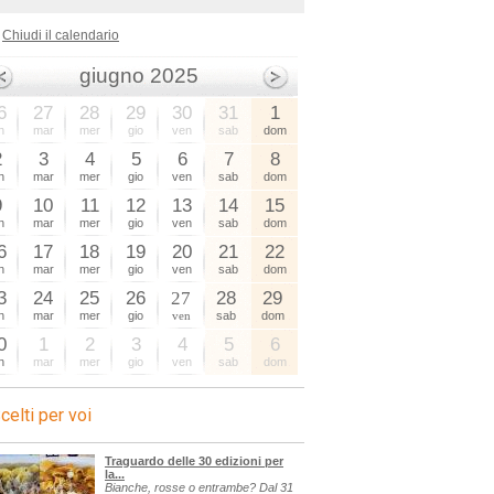
Chiudi il calendario
giugno 2025
6
27
28
29
30
31
1
n
mar
mer
gio
ven
sab
dom
2
3
4
5
6
7
8
n
mar
mer
gio
ven
sab
dom
9
10
11
12
13
14
15
n
mar
mer
gio
ven
sab
dom
6
17
18
19
20
21
22
n
mar
mer
gio
ven
sab
dom
3
24
25
26
27
28
29
n
mar
mer
gio
ven
sab
dom
0
1
2
3
4
5
6
n
mar
mer
gio
ven
sab
dom
celti per voi
Traguardo delle 30 edizioni per
la...
Bianche, rosse o entrambe? Dal 31