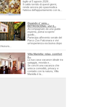
luglio al 5 agosto 2026...
Il caldo torrido di questi giorni,
rende ancora più spasmodica
l'attesa dell'appuntamento con la...
Quando e' sera…
RETROSCENA: vivi il...
Accompagnato da una guida
esperta, potrai scoprire
quello...
Partecipa all'evento serale del
Parco Zoo Falconara e vivi
un'esperienza esclusiva dopo
chiusura...
Villa Mariella: relax, comfort
e...
La tua casa vacanze ideale tra
spiaggia, movida e...
Se cerchi una vacanza che
unisca comodità, privacy e
contatto con la natura, Villa
Mariella è la...