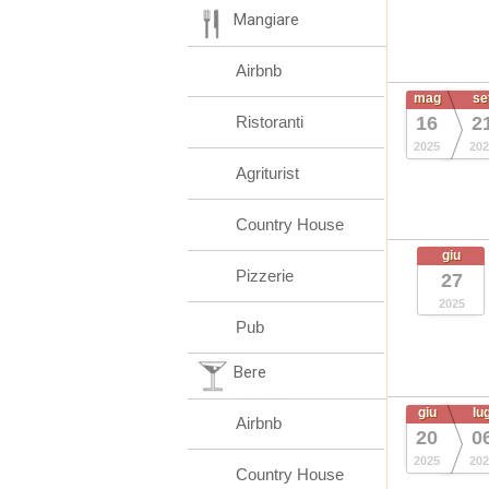
Mangiare
Airbnb
mag
se
Ristoranti
16
2
2025
202
Agriturist
Country House
giu
Pizzerie
27
2025
Pub
Bere
giu
lu
Airbnb
20
0
2025
202
Country House