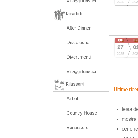
Villaggi turistici
2025
202
Divertirti
After Dinner
giu
lu
Discoteche
27
0
2025
202
Divertimenti
Villaggi turistici
Rilassarti
Ultime rice
Airbnb
festa de
Country House
mostra 
Benessere
cenone