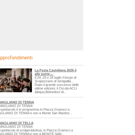
pprofondimenti
La Festa Castellana 2026 è
alle porte:...
Il 24, 25 e 26 luglio il borgo di
Scapezzano di Senigallia...
Dopo il grande successo delle
ultime edizioni, il Circolo ACLI
&ldquo;Belvedere di...
MAGLIANO DI TENNA
MAGLIANO DI TENNA
 spettacolo è in programma in Piazza Gramsci a
GLIANO DI TENNA e non a Monte San Martino...
MAGLIANO DI TELLA
MAGLIANO DI TENNA
 spettacolo di svolgerà&nbsp; in Piazza Gramsci a
GLIANO DI TENNA e non a MONTE SAN...