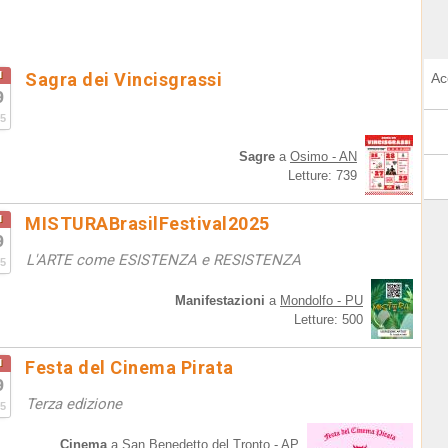
u
Sagra dei Vincisgrassi
Ac
9
5
Sagre
a
Osimo - AN
Letture: 739
u
MISTURABrasilFestival2025
9
L'ARTE come ESISTENZA e RESISTENZA
5
Manifestazioni
a
Mondolfo - PU
Letture: 500
u
Festa del Cinema Pirata
9
Terza edizione
5
Cinema
a
San Benedetto del Tronto - AP