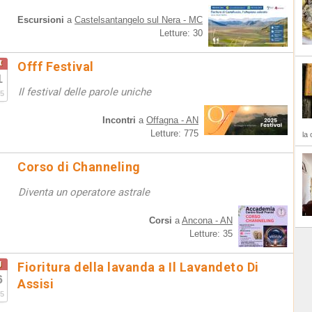
Escursioni
a
Castelsantangelo sul Nera - MC
Letture: 30
t
Offf Festival
1
Il festival delle parole uniche
5
Incontri
a
Offagna - AN
Letture: 775
la 
Corso di Channeling
Diventa un operatore astrale
Corsi
a
Ancona - AN
Letture: 35
g
Fioritura della lavanda a Il Lavandeto Di
6
Assisi
5