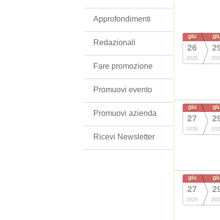
Approfondimenti
giu
gi
Redazionali
26
2
2025
202
Fare promozione
Promuovi evento
giu
gi
Promuovi azienda
27
2
2025
202
Ricevi Newsletter
giu
gi
27
2
2025
202