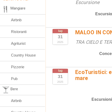
Escursione
Mangiare
Escursio
Airbnb
lug
MALOO IN CO
Ristoranti
31
TRA CIELO E TE
2025
Agriturist
Concer
Country House
Pizzerie
lug
EcoTuristici: 
31
mare
Pub
2025
Bere
Escursioni
Airbnb