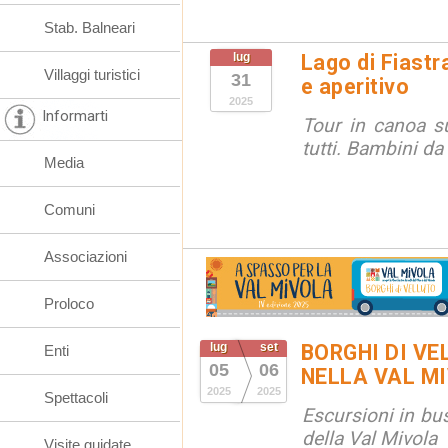
Stab. Balneari
lug
Lago di Fiastr
Villaggi turistici
31
e aperitivo
2025
Informarti
Tour in canoa su
tutti. Bambini da
Media
Comuni
Associazioni
Proloco
lug
set
BORGHI DI VE
Enti
05
06
NELLA VAL M
2025
2025
Spettacoli
Escursioni in bus
della Val Mivola
Visite guidate