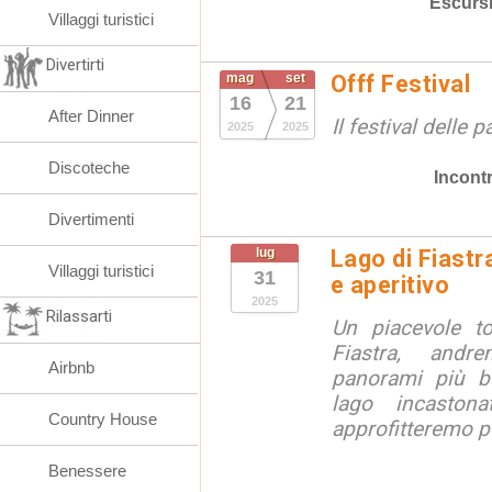
Escurs
Villaggi turistici
Divertirti
mag
set
Offf Festival
16
21
After Dinner
Il festival delle 
2025
2025
Discoteche
Incontr
Divertimenti
lug
Lago di Fiastr
Villaggi turistici
31
e aperitivo
2025
Rilassarti
Un piacevole t
Fiastra, andr
Airbnb
panorami più be
lago incaston
Country House
approfitteremo pe
Benessere