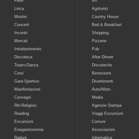
Fiere
IAT
Lirica
Agriturist
Mostre
Country House
Concerti
Bed & Breakfast
Incontri
Shopping
Mercati
Pizzerie
Intrattenimento
Pub
Discoteca
After Dinner
Teatro-Danza
Discoteche
Corsi
Benessere
Gare-Sportive
Divertimenti
Manifestazioni
Auto/Moto
Convegni
Media
Riti-Religiosi
Agenzie Stampa
Reading
Viaggi Escursioni
Escursioni
Comuni
Enogastronomia
Associazioni
Raduni
Informatica