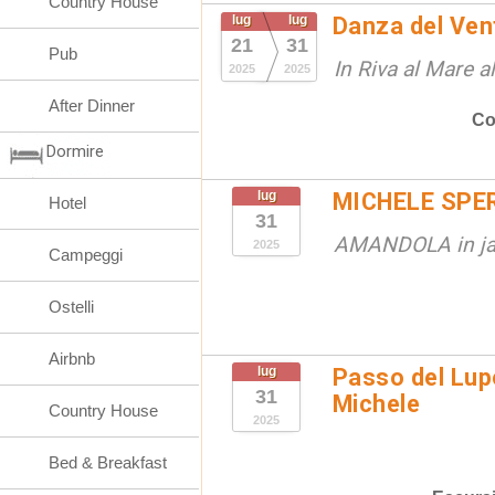
Country House
lug
lug
Danza del Vent
21
31
Pub
In Riva al Mare 
2025
2025
After Dinner
Co
Dormire
lug
MICHELE SPE
Hotel
31
AMANDOLA in j
2025
Campeggi
Ostelli
Airbnb
lug
Passo del Lup
31
Michele
Country House
2025
Bed & Breakfast