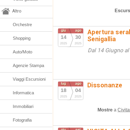
Escurs
Altro
Orchestre
giu
ago
Apertura seral
14
30
Senigallia
Shopping
2025
2025
Dal 14 Giugno a
Auto/Moto
Agenzie Stampa
Viaggi Escursioni
lug
ago
Dissonanze
18
04
Informatica
2025
2025
Immobiliari
Mostre
a
Civit
Fotografia
giu
set