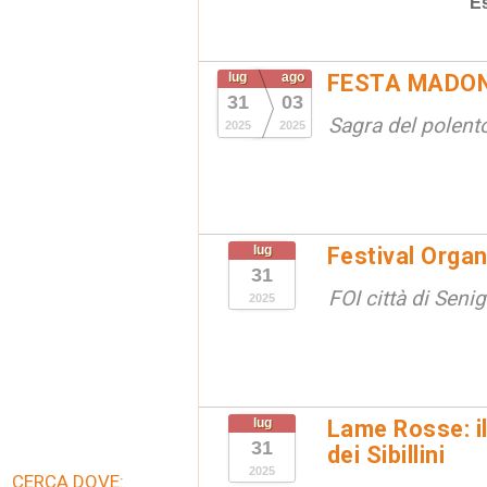
E
lug
ago
FESTA MADON
31
03
Sagra del polento
2025
2025
lug
Festival Organ
31
FOI città di Senig
2025
lug
Lame Rosse: i
31
dei Sibillini
2025
CERCA DOVE: