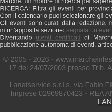
Marche, un motore di ricerca per saper
RICERCA: Filtra gli eventi per provinci
Con il calendario puoi selezionare gli ev
Gli eventi sono curati dalla redazione, m
in un'apposita sezione:
segnala un even
Diventando
utenti certificati
di Marche 
pubblicazione autonoma di eventi, artic
© 2005 - 2026 - www.marcheinfest
17 del 24/07/2003 presso Trib. 
Lanetservice s.r.l.s. via Fabio Fi
Imprese 02969870423 - REA A
LAN