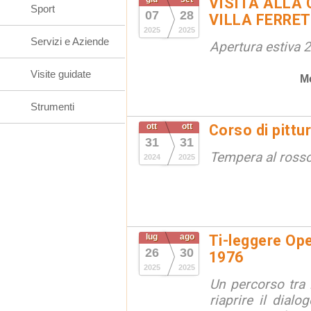
VISITA ALLA 
Sport
07
28
VILLA FERRET
2025
2025
Servizi e Aziende
Apertura estiva 
Visite guidate
M
Strumenti
ott
ott
Corso di pittu
31
31
Tempera al ross
2024
2025
lug
ago
Ti-leggere Op
26
30
1976
2025
2025
Un percorso tra l
riaprire il dial