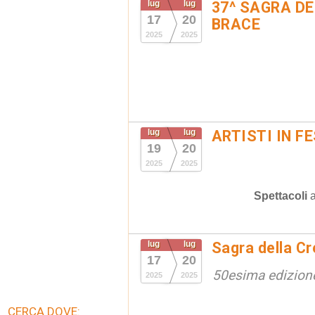
lug
lug
37^ SAGRA D
17
20
BRACE
2025
2025
lug
lug
ARTISTI IN F
19
20
2025
2025
Spettacoli
lug
lug
Sagra della Cr
17
20
50esima edizion
2025
2025
CERCA DOVE: