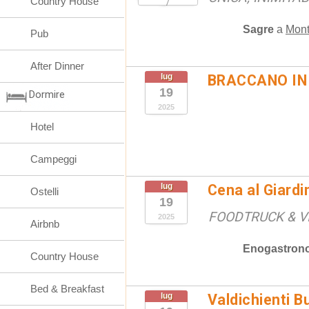
Country House
Sagre
a
Mont
Pub
After Dinner
lug
BRACCANO IN
19
Dormire
2025
Hotel
Campeggi
lug
Cena al Giardi
Ostelli
19
FOODTRUCK & V
2025
Airbnb
Enogastron
Country House
Bed & Breakfast
lug
Valdichienti B