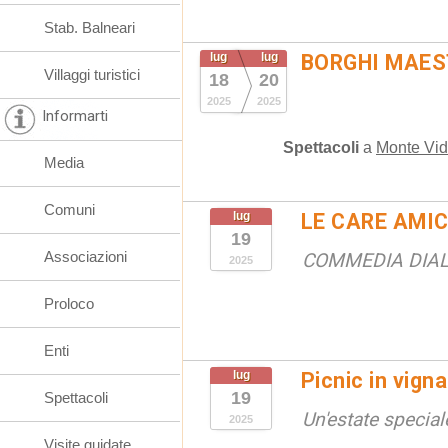
Stab. Balneari
lug
lug
BORGHI MAES
Villaggi turistici
18
20
2025
2025
Informarti
Spettacoli
a
Monte Vid
Media
Comuni
lug
LE CARE AMI
19
Associazioni
COMMEDIA DIALE
2025
Proloco
Enti
lug
Picnic in vigna
19
Spettacoli
Un'estate speciale
2025
Visite guidate