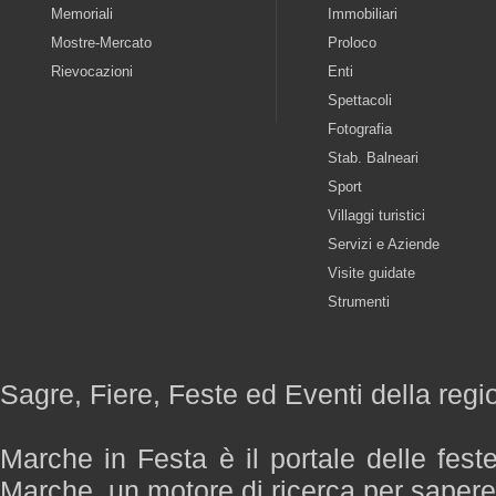
Memoriali
Immobiliari
Mostre-Mercato
Proloco
Rievocazioni
Enti
Spettacoli
Fotografia
Stab. Balneari
Sport
Villaggi turistici
Servizi e Aziende
Visite guidate
Strumenti
Sagre, Fiere, Feste ed Eventi della reg
Marche in Festa è il portale delle fest
Marche, un motore di ricerca per saper