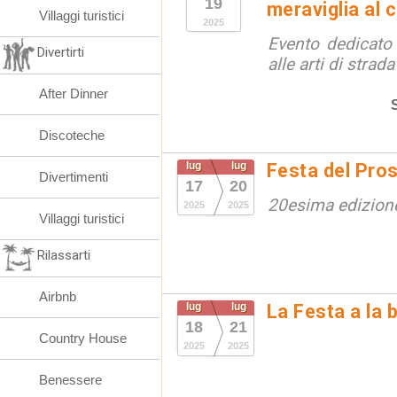
19
meraviglia al 
Villaggi turistici
2025
Evento dedicato
Divertirti
alle arti di strada
After Dinner
Discoteche
lug
lug
Festa del Pro
Divertimenti
17
20
20esima edizion
2025
2025
Villaggi turistici
Rilassarti
Airbnb
lug
lug
La Festa a la 
18
21
Country House
2025
2025
Benessere