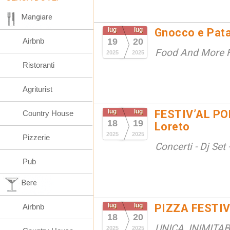
Mangiare
lug
lug
Gnocco e Pat
Airbnb
19
20
Food And More F
2025
2025
Ristoranti
Agriturist
lug
lug
FESTIV’AL PON
Country House
18
19
Loreto
2025
2025
Pizzerie
Concerti - Dj Set 
Pub
Bere
lug
lug
PIZZA FESTIV
Airbnb
18
20
UNICA, INIMITA
2025
2025