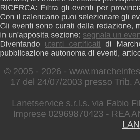
RICERCA: Filtra gli eventi per provinci
Con il calendario puoi selezionare gli ev
Gli eventi sono curati dalla redazione, m
in un'apposita sezione:
segnala un even
Diventando
utenti certificati
di Marche 
pubblicazione autonoma di eventi, artic
© 2005 - 2026 - www.marcheinfest
17 del 24/07/2003 presso Trib. 
Lanetservice s.r.l.s. via Fabio Fi
Imprese 02969870423 - REA A
LAN