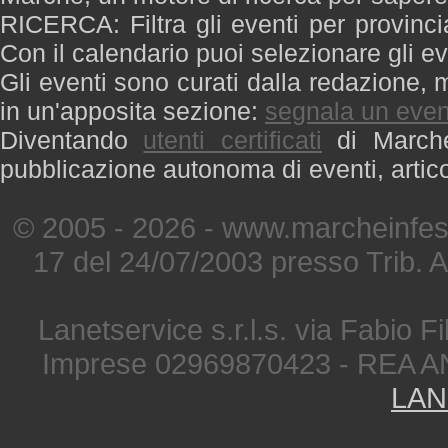
RICERCA: Filtra gli eventi per provinci
Con il calendario puoi selezionare gli ev
Gli eventi sono curati dalla redazione, m
in un'apposita sezione:
segnala un even
Diventando
utenti certificati
di Marche 
pubblicazione autonoma di eventi, artic
© 2005 - 2026 - www.marcheinfest
17 del 24/07/2003 presso Trib. 
Lanetservice s.r.l.s. via Fabio Fi
Imprese 02969870423 - REA A
LAN