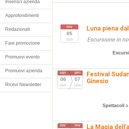
Inserisci azienda
Approfondimenti
nov
Luna piena da
Redazionali
05
Escursione in no
2025
Fare promozione
Escurs
Promuovi evento
Promuovi azienda
ago
gen
Festival Suda
06
07
Ginesio
Ricevi Newsletter
2025
2026
Spettacoli
nov
nov
La Magia dell'