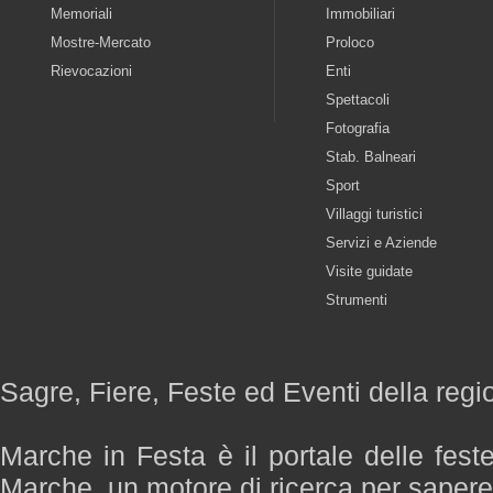
Memoriali
Immobiliari
Mostre-Mercato
Proloco
Rievocazioni
Enti
Spettacoli
Fotografia
Stab. Balneari
Sport
Villaggi turistici
Servizi e Aziende
Visite guidate
Strumenti
Sagre, Fiere, Feste ed Eventi della reg
Marche in Festa è il portale delle fest
Marche, un motore di ricerca per saper