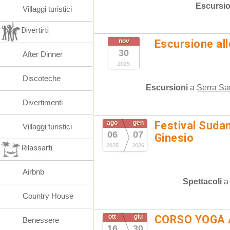
Escursio
Villaggi turistici
Divertirti
nov
Escursione al
30
After Dinner
2025
Discoteche
Escursioni
a
Serra Sa
Divertimenti
ago
gen
Festival Suda
Villaggi turistici
06
07
Ginesio
2025
2026
Rilassarti
Airbnb
Spettacoli
Country House
ott
giu
CORSO YOGA 
Benessere
16
30