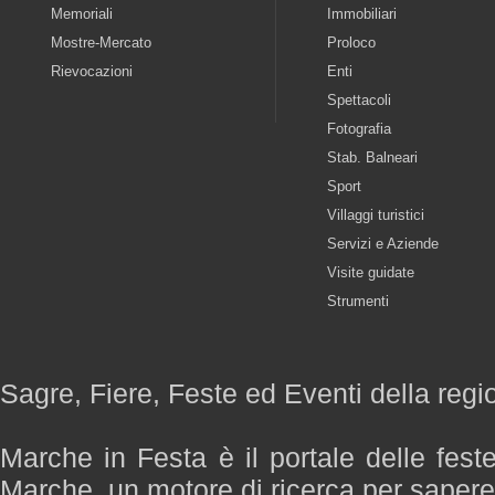
Memoriali
Immobiliari
Mostre-Mercato
Proloco
Rievocazioni
Enti
Spettacoli
Fotografia
Stab. Balneari
Sport
Villaggi turistici
Servizi e Aziende
Visite guidate
Strumenti
Sagre, Fiere, Feste ed Eventi della reg
Marche in Festa è il portale delle fest
Marche, un motore di ricerca per saper