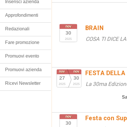
Inserisci azienda
Approfondimenti
nov
BRAIN
Redazionali
30
COSA TI DICE L
2025
Fare promozione
Promuovi evento
Promuovi azienda
nov
nov
FESTA DELLA
27
30
Ricevi Newsletter
La 30ma Edizione
2025
2025
Sa
nov
Festa con Sup
30