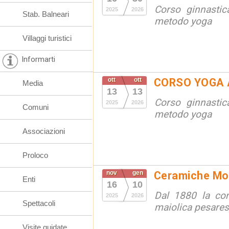
Corso ginnastic
2025
2026
Stab. Balneari
metodo yoga
Villaggi turistici
Informarti
ott
ott
CORSO YOGA 
Media
13
13
Corso ginnastic
2025
2026
Comuni
metodo yoga
Associazioni
Proloco
nov
gen
Ceramiche Mola
Enti
16
10
Dal 1880 la cont
2025
2026
Spettacoli
maiolica pesare
Visite guidate