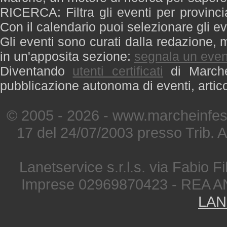
RICERCA: Filtra gli eventi per provinci
Con il calendario puoi selezionare gli ev
Gli eventi sono curati dalla redazione, m
in un'apposita sezione:
segnala un even
Diventando
utenti certificati
di Marche 
pubblicazione autonoma di eventi, artic
© 2005 - 2026 - www.marcheinfest
17 del 24/07/2003 presso Trib. 
Lanetservice s.r.l.s. via Fabio Fi
Imprese 02969870423 - REA A
LAN