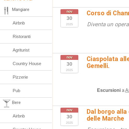
Mangiare
nov
Corso di Chan
30
Airbnb
Diventa un opera
2025
Ristoranti
Agriturist
nov
Ciaspolata all
Country House
30
Gemelli.
2025
Pizzerie
Escursioni
a
A
Pub
Bere
nov
Dal borgo all
Airbnb
30
delle Marche
2025