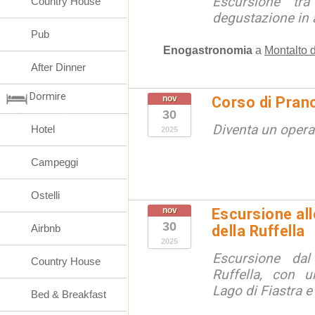
Escursione tra
Country House
degustazione in 
Pub
Enogastronomia
a
Montalto 
After Dinner
Dormire
nov
Corso di Pran
30
Diventa un opera
Hotel
2025
Campeggi
Ostelli
nov
Escursione al
30
Airbnb
della Ruffella
2025
Escursione dal
Country House
Ruffella, con u
Lago di Fiastra e
Bed & Breakfast