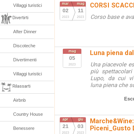
mar
mag
CORSI SCACCH
Villaggi turistici
02
11
Corso base e av
Divertirti
2023
2023
After Dinner
Discoteche
mag
Luna piena da
05
Divertimenti
Una piacevole es
2023
più spettacolar
Villaggi turistici
Lupo, da cui vi
luna piena che s
Rilassarti
Escu
Airbnb
Country House
apr
giu
Marche&Wine: è
21
03
Piceni_Gusto 
Benessere
2023
2023