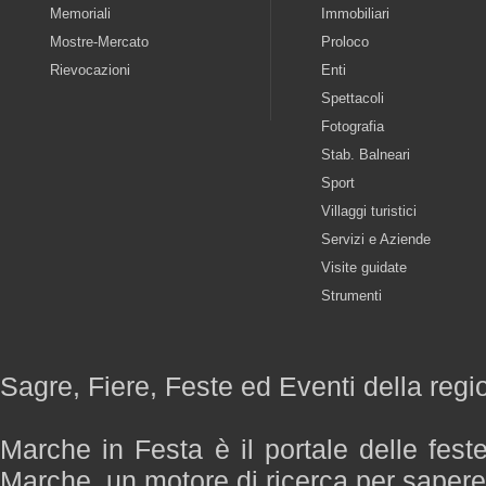
Memoriali
Immobiliari
Mostre-Mercato
Proloco
Rievocazioni
Enti
Spettacoli
Fotografia
Stab. Balneari
Sport
Villaggi turistici
Servizi e Aziende
Visite guidate
Strumenti
Sagre, Fiere, Feste ed Eventi della reg
Marche in Festa è il portale delle fest
Marche, un motore di ricerca per saper