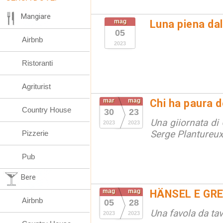
Mangiare
mag
Luna piena da
05
Airbnb
2023
Ristoranti
Agriturist
mar
mag
Chi ha paura d
Country House
30
23
Una giiornata di 
2023
2023
Serge Plantureu
Pizzerie
Pub
Bere
mag
mag
HÄNSEL E GR
Airbnb
05
28
Una favola da ta
2023
2023