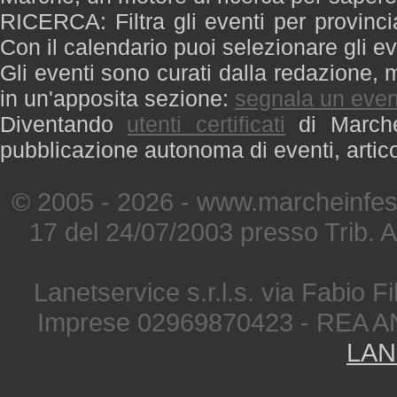
RICERCA: Filtra gli eventi per provinci
Con il calendario puoi selezionare gli ev
Gli eventi sono curati dalla redazione, m
in un'apposita sezione:
segnala un even
Diventando
utenti certificati
di Marche 
pubblicazione autonoma di eventi, artic
© 2005 - 2026 - www.marcheinfest
17 del 24/07/2003 presso Trib. 
Lanetservice s.r.l.s. via Fabio Fi
Imprese 02969870423 - REA A
LAN