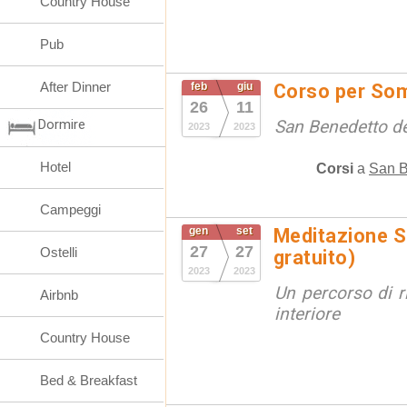
Country House
Pub
After Dinner
feb
giu
Corso per Som
26
11
Dormire
San Benedetto de
2023
2023
Hotel
Corsi
a
San B
Campeggi
gen
set
Meditazione S
27
27
Ostelli
gratuito)
2023
2023
Un percorso di r
Airbnb
interiore
Country House
Bed & Breakfast