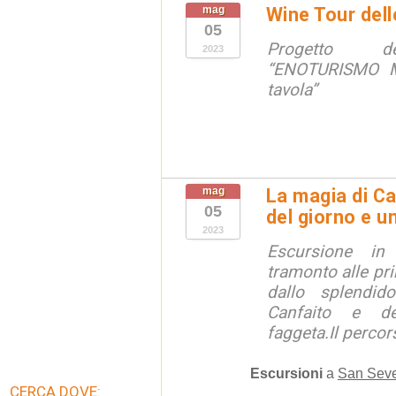
mag
Wine Tour del
05
Progetto dell
2023
“ENOTURISMO M
tavola”
mag
La magia di Ca
05
del giorno e u
2023
Escursione i
tramonto alle pri
dallo splendid
Canfaito e de
faggeta.Il percors
Escursioni
a
San Seve
CERCA DOVE: