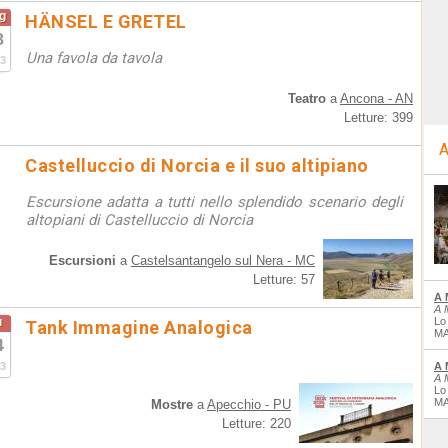
g
HÄNSEL E GRETEL
8
Una favola da tavola
3
Teatro
a
Ancona - AN
Letture: 399
A
Castelluccio di Norcia e il suo altipiano
Escursione adatta a tutti nello splendido scenario degli
altopiani di Castelluccio di Norcia
Escursioni
a
Castelsantangelo sul Nera - MC
Letture: 57
A 
A 
u
Lo
Tank Immagine Analogica
MA
4
3
A 
A 
Lo
MA
Mostre
a
Apecchio - PU
Letture: 220