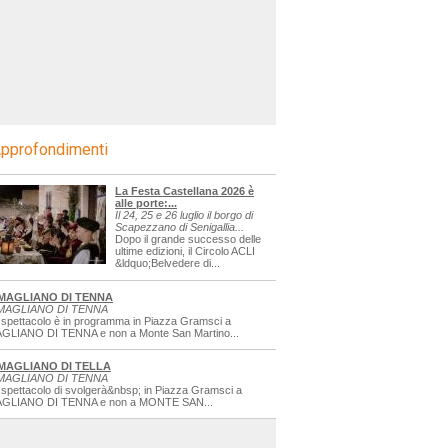
pprofondimenti
La Festa Castellana 2026 è
alle porte:...
Il 24, 25 e 26 luglio il borgo di
Scapezzano di Senigallia...
Dopo il grande successo delle
ultime edizioni, il Circolo ACLI
&ldquo;Belvedere di...
MAGLIANO DI TENNA
MAGLIANO DI TENNA
 spettacolo è in programma in Piazza Gramsci a
GLIANO DI TENNA e non a Monte San Martino...
MAGLIANO DI TELLA
MAGLIANO DI TENNA
 spettacolo di svolgerà&nbsp; in Piazza Gramsci a
GLIANO DI TENNA e non a MONTE SAN...