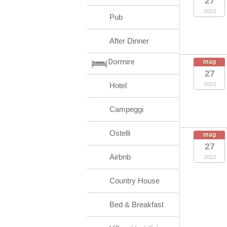
27
2023
Pub
After Dinner
Dormire
mag
27
Hotel
2023
Campeggi
Ostelli
mag
27
Airbnb
2023
Country House
Bed & Breakfast