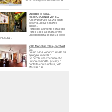
l'attesa dell'appuntamento con la...
Quando e' sera…
RETROSCENA: vivi il...
Accompagnato da una guida
esperta, potrai scoprire
quello...
Partecipa all'evento serale del
Parco Zoo Falconara e vivi
un'esperienza esclusiva dopo
chiusura...
Villa Mariella: relax, comfort
e...
La tua casa vacanze ideale tra
spiaggia, movida e...
Se cerchi una vacanza che
unisca comodità, privacy e
contatto con la natura, Villa
Mariella è la...