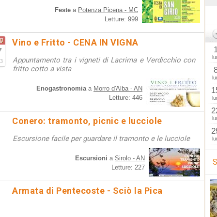
Feste
a
Potenza Picena - MC
Letture: 999
g
Vino e Fritto - CENA IN VIGNA
7
lu
Appuntamento tra i vigneti di Lacrima e Verdicchio con
3
fritto cotto a vista
lu
Enogastronomia
a
Morro d'Alba - AN
1
Letture: 446
lu
2
lu
Conero: tramonto, picnic e lucciole
2
Escursione facile per guardare il tramonto e le lucciole
lu
Escursioni
a
Sirolo - AN
S
Letture: 227
Armata di Pentecoste - Sciò la Pica