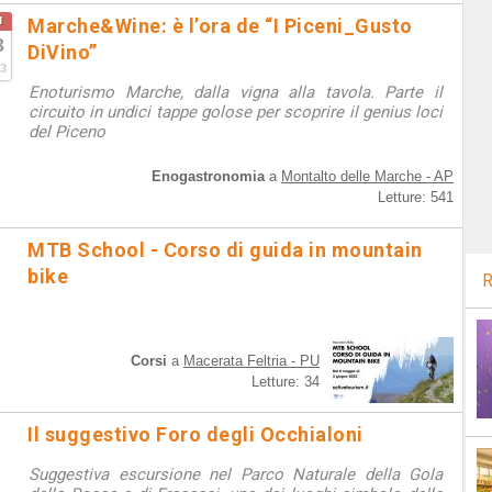
u
Marche&Wine: è l’ora de “I Piceni_Gusto
3
DiVino”
3
Enoturismo Marche, dalla vigna alla tavola. Parte il
circuito in undici tappe golose per scoprire il genius loci
del Piceno
Enogastronomia
a
Montalto delle Marche - AP
Letture: 541
MTB School - Corso di guida in mountain
bike
R
Corsi
a
Macerata Feltria - PU
Letture: 34
Il suggestivo Foro degli Occhialoni
Suggestiva escursione nel Parco Naturale della Gola