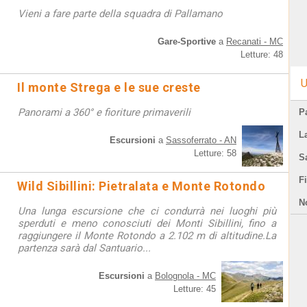
Vieni a fare parte della squadra di Pallamano
Gare-Sportive
a
Recanati - MC
Letture: 48
U
Il monte Strega e le sue creste
Panorami a 360° e fioriture primaverili
Pa
L
Escursioni
a
Sassoferrato - AN
Letture: 58
S
F
Wild Sibillini: Pietralata e Monte Rotondo
N
Una lunga escursione che ci condurrà nei luoghi più
sperduti e meno conosciuti dei Monti Sibillini, fino a
raggiungere il Monte Rotondo a 2.102 m di altitudine.La
partenza sarà dal Santuario...
Escursioni
a
Bolognola - MC
Letture: 45