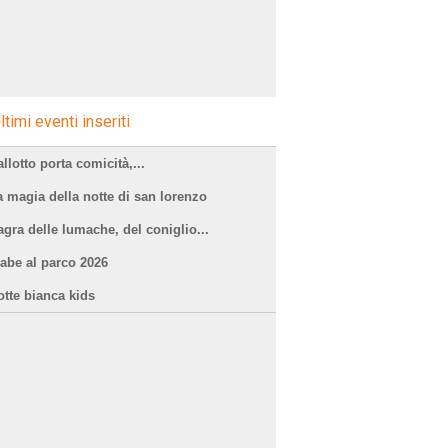
ltimi eventi inseriti
llotto porta comicità,...
a magia della notte di san lorenzo
agra delle lumache, del coniglio...
iabe al parco 2026
otte bianca kids