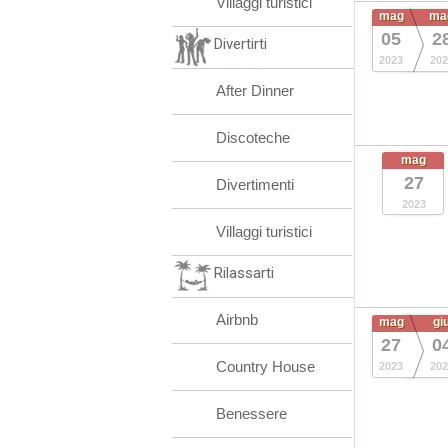
Villaggi turistici
mag
ma
05
2
Divertirti
2023
202
After Dinner
Discoteche
mag
27
Divertimenti
2023
Villaggi turistici
Rilassarti
Airbnb
mag
gi
27
0
Country House
2023
202
Benessere