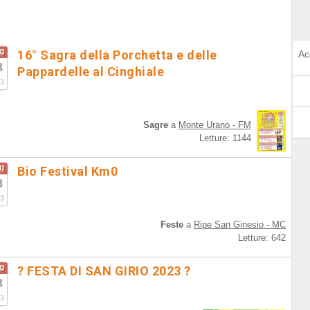
g
16° Sagra della Porchetta e delle
Ac
8
Pappardelle al Cinghiale
3
Sagre
a
Monte Urano - FM
Letture: 1144
g
Bio Festival Km0
8
3
Feste
a
Ripe San Ginesio - MC
Letture: 642
g
? FESTA DI SAN GIRIO 2023 ?
8
3