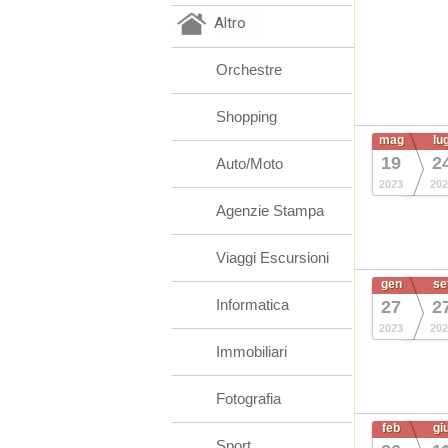
Altro
Orchestre
Shopping
mag
lu
19
2
Auto/Moto
2023
202
Agenzie Stampa
Viaggi Escursioni
gen
se
Informatica
27
2
2023
202
Immobiliari
Fotografia
feb
gi
Sport