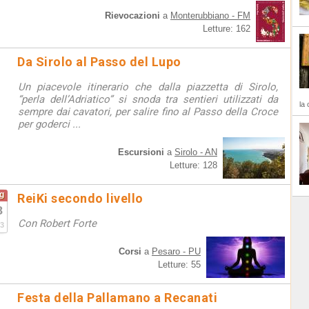
Rievocazioni
a
Monterubbiano - FM
Letture: 162
Da Sirolo al Passo del Lupo
Un piacevole itinerario che dalla piazzetta di Sirolo,
“perla dell’Adriatico” si snoda tra sentieri utilizzati da
la 
sempre dai cavatori, per salire fino al Passo della Croce
per goderci ...
Escursioni
a
Sirolo - AN
Letture: 128
g
ReiKi secondo livello
8
Con Robert Forte
3
Corsi
a
Pesaro - PU
Letture: 55
Festa della Pallamano a Recanati