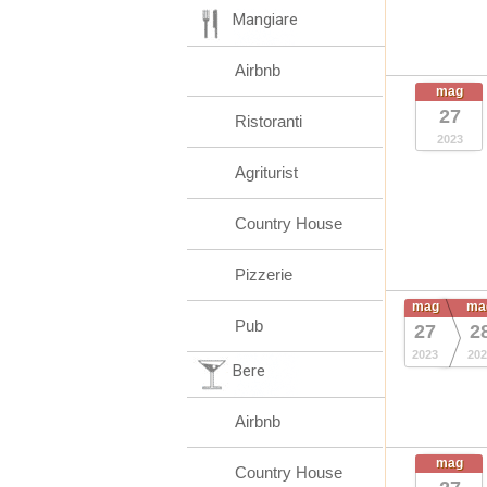
Mangiare
Airbnb
mag
27
Ristoranti
2023
Agriturist
Country House
Pizzerie
mag
ma
Pub
27
2
2023
202
Bere
Airbnb
mag
Country House