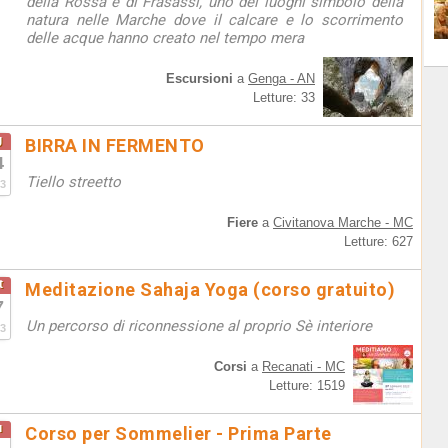
della Rossa e di Frasassi, uno dei luoghi simbolo della
natura nelle Marche dove il calcare e lo scorrimento
delle acque hanno creato nel tempo mera
Escursioni
a
Genga - AN
Letture: 33
g
BIRRA IN FERMENTO
4
Tiello streetto
3
Fiere
a
Civitanova Marche - MC
Letture: 627
t
Meditazione Sahaja Yoga (corso gratuito)
7
Un percorso di riconnessione al proprio Sè interiore
3
Corsi
a
Recanati - MC
Letture: 1519
u
Corso per Sommelier - Prima Parte