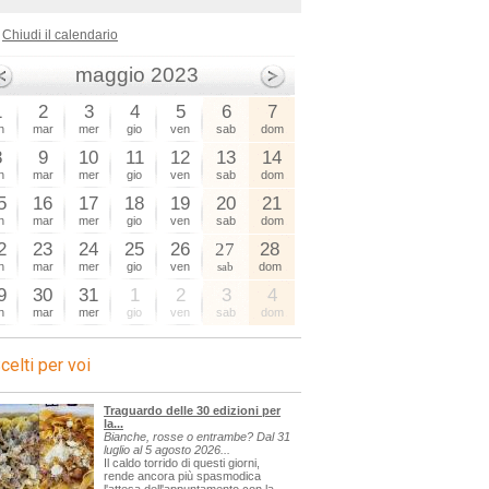
Chiudi il calendario
maggio 2023
1
2
3
4
5
6
7
n
mar
mer
gio
ven
sab
dom
8
9
10
11
12
13
14
n
mar
mer
gio
ven
sab
dom
5
16
17
18
19
20
21
n
mar
mer
gio
ven
sab
dom
2
23
24
25
26
27
28
n
mar
mer
gio
ven
sab
dom
9
30
31
1
2
3
4
n
mar
mer
gio
ven
sab
dom
celti per voi
Traguardo delle 30 edizioni per
la...
Bianche, rosse o entrambe? Dal 31
luglio al 5 agosto 2026...
Il caldo torrido di questi giorni,
rende ancora più spasmodica