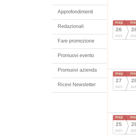
Approfondimenti
mag
ma
Redazionali
26
2
2023
202
Fare promozione
Promuovi evento
Promuovi azienda
mag
ma
27
2
Ricevi Newsletter
2023
202
mag
ma
25
2
2023
202