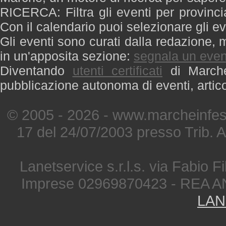
RICERCA: Filtra gli eventi per provinci
Con il calendario puoi selezionare gli ev
Gli eventi sono curati dalla redazione, m
in un'apposita sezione:
segnala un even
Diventando
utenti certificati
di Marche 
pubblicazione autonoma di eventi, artic
© 2005 - 2026 - www.marcheinfest
17 del 24/07/2003 presso Trib. 
Lanetservice s.r.l.s. via Fabio Fi
Imprese 02969870423 - REA A
LAN