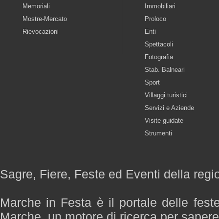
Memoriali
Immobiliari
Mostre-Mercato
Proloco
Rievocazioni
Enti
Spettacoli
Fotografia
Stab. Balneari
Sport
Villaggi turistici
Servizi e Aziende
Visite guidate
Strumenti
Sagre, Fiere, Feste ed Eventi della reg
Marche in Festa è il portale delle fest
Marche, un motore di ricerca per saper