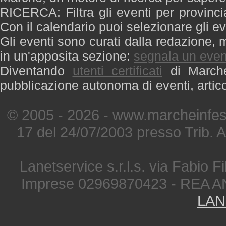
RICERCA: Filtra gli eventi per provinci
Con il calendario puoi selezionare gli ev
Gli eventi sono curati dalla redazione, m
in un'apposita sezione:
segnala un even
Diventando
utenti certificati
di Marche 
pubblicazione autonoma di eventi, artic
© 2005 - 2026 - www.marcheinfest
17 del 24/07/2003 presso Trib. 
Lanetservice s.r.l.s. via Fabio Fi
Imprese 02969870423 - REA A
LAN