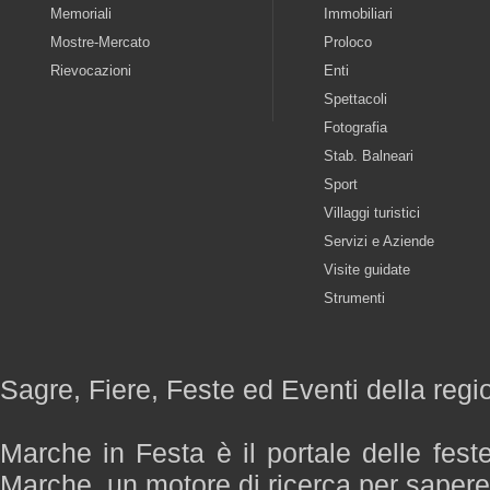
Memoriali
Immobiliari
Mostre-Mercato
Proloco
Rievocazioni
Enti
Spettacoli
Fotografia
Stab. Balneari
Sport
Villaggi turistici
Servizi e Aziende
Visite guidate
Strumenti
Sagre, Fiere, Feste ed Eventi della reg
Marche in Festa è il portale delle fest
Marche, un motore di ricerca per saper