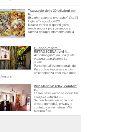
Traguardo delle 30 edizioni per
la...
Bianche, rosse o entrambe? Dal 31
luglio al 5 agosto 2026...
Il caldo torrido di questi giorni,
rende ancora più spasmodica
l'attesa dell'appuntamento con la...
Quando e' sera…
RETROSCENA: vivi il...
Accompagnato da una guida
esperta, potrai scoprire
quello...
Partecipa all'evento serale del
Parco Zoo Falconara e vivi
un'esperienza esclusiva dopo
chiusura...
Villa Mariella: relax, comfort
e...
La tua casa vacanze ideale tra
spiaggia, movida e...
Se cerchi una vacanza che
unisca comodità, privacy e
contatto con la natura, Villa
Mariella è la...