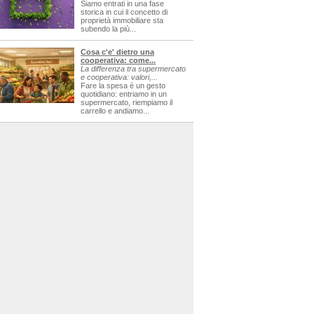
Siamo entrati in una fase
storica in cui il concetto di
proprietà immobiliare sta
subendo la più...
Cosa c'e' dietro una
cooperativa: come...
La differenza tra supermercato
e cooperativa: valori,...
Fare la spesa è un gesto
quotidiano: entriamo in un
supermercato, riempiamo il
carrello e andiamo...