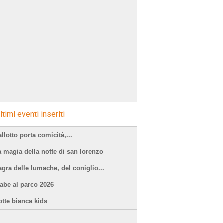
ltimi eventi inseriti
llotto porta comicità,...
a magia della notte di san lorenzo
agra delle lumache, del coniglio...
iabe al parco 2026
otte bianca kids