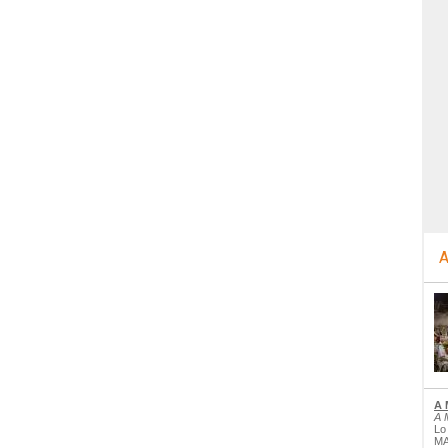
A
A 
A 
Lo
MA