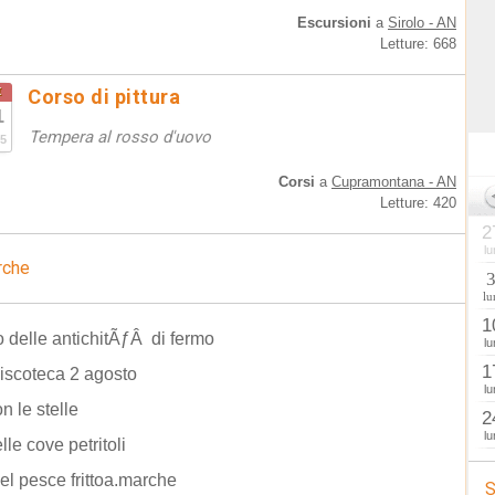
Escursioni
a
Sirolo - AN
Letture: 668
t
Corso di pittura
1
Tempera al rosso d'uovo
5
Corsi
a
Cupramontana - AN
Letture: 420
2
lu
rche
lu
1
 delle antichitÃƒÂ di fermo
lu
1
iscoteca 2 agosto
lu
n le stelle
2
lu
lle cove petritoli
el pesce frittoa.marche
S