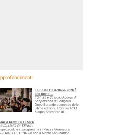
pprofondimenti
La Festa Castellana 2026 è
alle porte:...
Il 24, 25 e 26 luglio il borgo di
Scapezzano di Senigallia...
Dopo il grande successo delle
ultime edizioni, il Circolo ACLI
&ldquo;Belvedere di...
MAGLIANO DI TENNA
MAGLIANO DI TENNA
 spettacolo è in programma in Piazza Gramsci a
GLIANO DI TENNA e non a Monte San Martino...