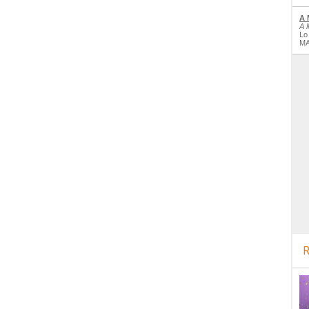
A 
A 
Lo
MA
R