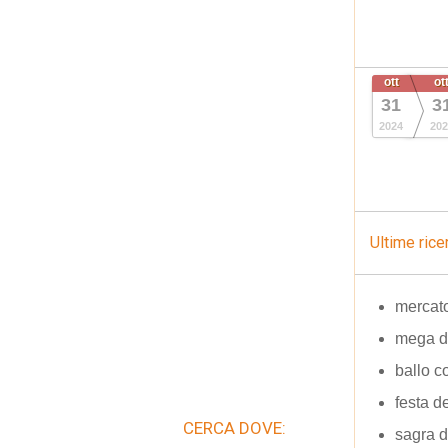
ott
ot
31
3
2024
202
Ultime rice
mercato
mega d
ballo co
festa de
CERCA DOVE:
sagra d