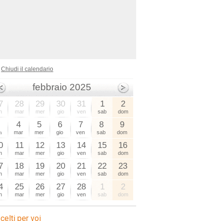
Chiudi il calendario
febbraio 2025
7
28
29
30
31
1
2
n
mar
mer
gio
ven
sab
dom
3
4
5
6
7
8
9
n
mar
mer
gio
ven
sab
dom
0
11
12
13
14
15
16
n
mar
mer
gio
ven
sab
dom
7
18
19
20
21
22
23
n
mar
mer
gio
ven
sab
dom
4
25
26
27
28
1
2
n
mar
mer
gio
ven
sab
dom
celti per voi