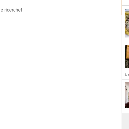
le ricerche!
la 