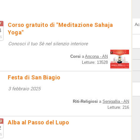
r
Corso gratuito di "Meditazione Sahaja
Ac
4
Yoga"
5
Conosci il tuo Sè nel silenzio interiore
Corsi
a
Ancona - AN
Letture: 13528
Festa di San Biagio
3 febbraio 2025
Riti-Religiosi
a
Senigallia - AN
Letture: 216
g
Alba al Passo del Lupo
2
5