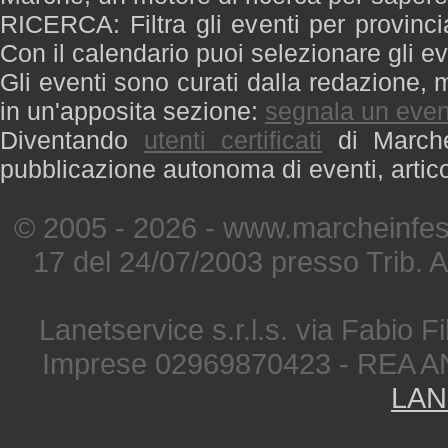
RICERCA: Filtra gli eventi per provinci
Con il calendario puoi selezionare gli ev
Gli eventi sono curati dalla redazione, m
in un'apposita sezione:
segnala un even
Diventando
utenti certificati
di Marche 
pubblicazione autonoma di eventi, artic
© 2005 - 2026 - www.marcheinfest
17 del 24/07/2003 presso Trib. 
Lanetservice s.r.l.s. via Fabio Fi
Imprese 02969870423 - REA A
LAN