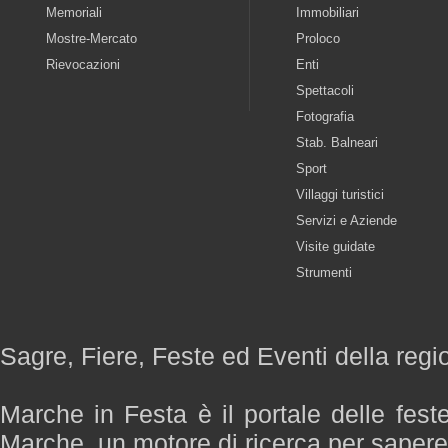
Memoriali
Immobiliari
Mostre-Mercato
Proloco
Rievocazioni
Enti
Spettacoli
Fotografia
Stab. Balneari
Sport
Villaggi turistici
Servizi e Aziende
Visite guidate
Strumenti
Sagre, Fiere, Feste ed Eventi della reg
Marche in Festa è il portale delle fest
Marche, un motore di ricerca per saper