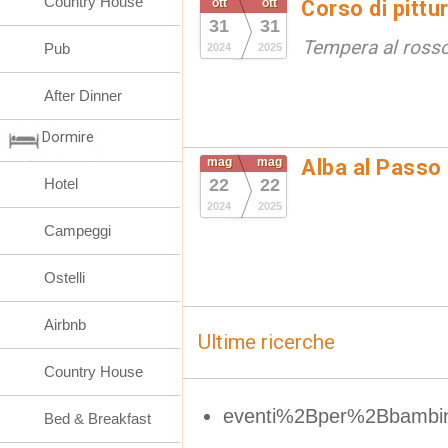
Country House
ott
ott
Corso di pittu
31
31
Tempera al ross
Pub
2024
2025
After Dinner
Dormire
mag
mag
Alba al Passo
Hotel
22
22
2024
2025
Campeggi
Ostelli
Airbnb
Ultime ricerche
Country House
eventi%2Bper%2Bbambi
Bed & Breakfast