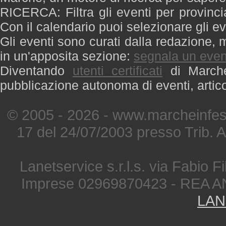
RICERCA: Filtra gli eventi per provinci
Con il calendario puoi selezionare gli ev
Gli eventi sono curati dalla redazione, m
in un'apposita sezione:
segnala un even
Diventando
utenti certificati
di Marche 
pubblicazione autonoma di eventi, artic
© 2005 - 2026 - www.marcheinfest
17 del 24/07/2003 presso Trib. 
Lanetservice s.r.l.s. via Fabio Fi
Imprese 02969870423 - REA A
LAN