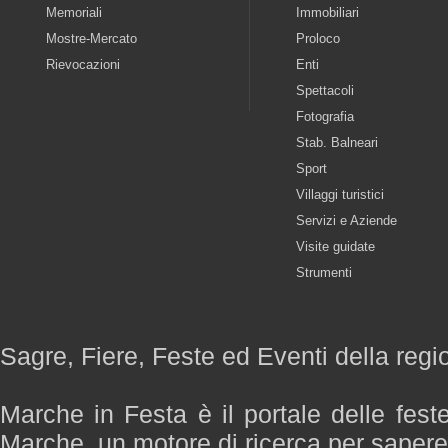
Memoriali
Immobiliari
Mostre-Mercato
Proloco
Rievocazioni
Enti
Spettacoli
Fotografia
Stab. Balneari
Sport
Villaggi turistici
Servizi e Aziende
Visite guidate
Strumenti
Sagre, Fiere, Feste ed Eventi della reg
Marche in Festa è il portale delle fest
Marche, un motore di ricerca per saper