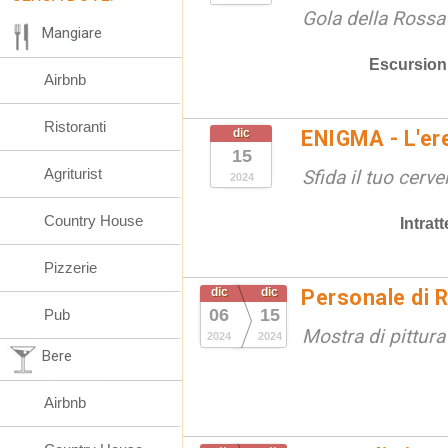
Gola della Rossa
Mangiare
Escursion
Airbnb
Ristoranti
dic
ENIGMA - L'ere
15
Agriturist
Sfida il tuo cervel
2024
Country House
Intrat
Pizzerie
dic
dic
Personale di 
06
15
Pub
Mostra di pittura
2024
2024
Bere
Airbnb