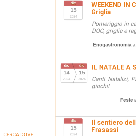
dic
WEEKEND IN C
15
Griglia
2024
Pomeriggio in ca
DOC, griglia e reg
Enogastronomia
dic
dic
IL NATALE A 
14
15
Canti Natalizi, P
2024
2024
giochi!
Feste
dic
Il sentiero de
15
Frasassi
CERCA DOVE:
2024