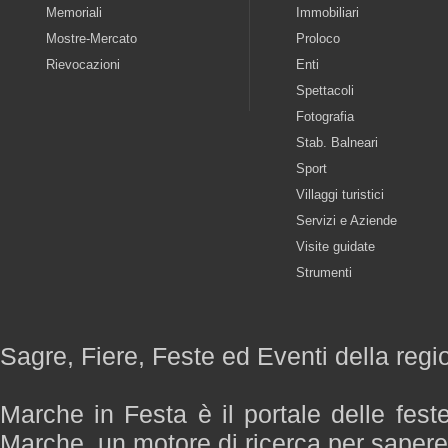
Memoriali
Immobiliari
Mostre-Mercato
Proloco
Rievocazioni
Enti
Spettacoli
Fotografia
Stab. Balneari
Sport
Villaggi turistici
Servizi e Aziende
Visite guidate
Strumenti
Sagre, Fiere, Feste ed Eventi della reg
Marche in Festa è il portale delle fest
Marche, un motore di ricerca per saper