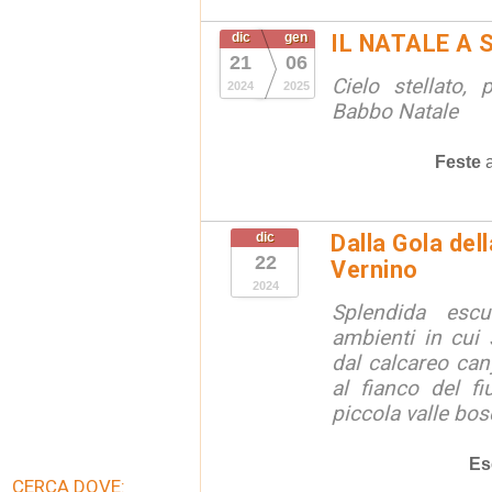
dic
gen
IL NATALE A 
21
06
Cielo stellato,
2024
2025
Babbo Natale
Feste
dic
Dalla Gola del
22
Vernino
2024
Splendida escu
ambienti in cui
dal calcareo can
al fianco del f
piccola valle bos
Es
CERCA DOVE: