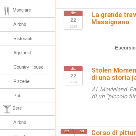
Mangiare
dic
La grande tra
22
Massignano
Airbnb
2024
Ristoranti
Escursio
Agriturist
Country House
dic
Stolen Moment
22
di una storia 
Pizzerie
2024
Al Movieland Fa
Pub
di un "piccolo fil
Bere
Airbnb
ott
ott
Corso di pittu