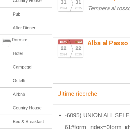
Country House
31
31
Tempera al ross
2024
2025
Pub
After Dinner
Dormire
mag
mag
Alba al Passo
22
22
Hotel
2024
2025
Campeggi
Ostelli
Ultime ricerche
Airbnb
Country House
-6095) UNION ALL SEL
Bed & Breakfast
61#form_index=0form_id