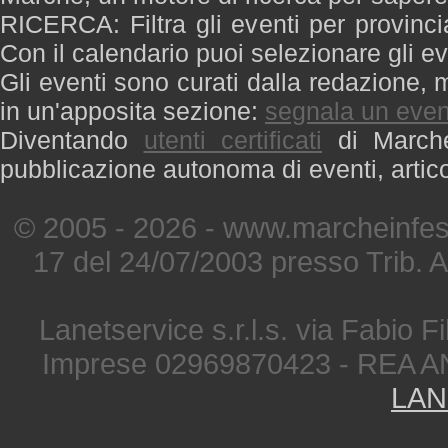
RICERCA: Filtra gli eventi per provinci
Con il calendario puoi selezionare gli ev
Gli eventi sono curati dalla redazione, m
in un'apposita sezione:
segnala un even
Diventando
utenti certificati
di Marche 
pubblicazione autonoma di eventi, artic
© 2005 - 2026 - www.marcheinfest
17 del 24/07/2003 presso Trib. 
Lanetservice s.r.l.s. via Fabio Fi
Imprese 02969870423 - REA A
LAN