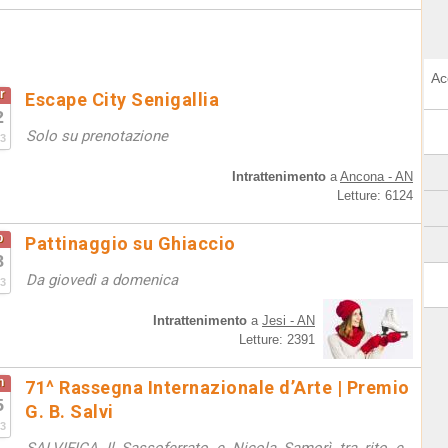
Ac
r
Escape City Senigallia
2
Solo su prenotazione
3
Intrattenimento
a
Ancona - AN
Letture: 6124
b
Pattinaggio su Ghiaccio
8
Da giovedì a domenica
3
Intrattenimento
a
Jesi - AN
Letture: 2391
n
71^ Rassegna Internazionale d’Arte | Premio
5
G. B. Salvi
3