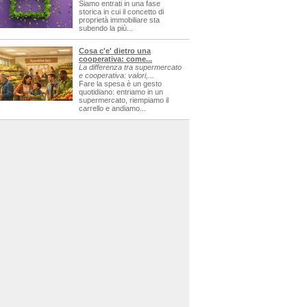
Siamo entrati in una fase
storica in cui il concetto di
proprietà immobiliare sta
subendo la più...
Cosa c'e' dietro una
cooperativa: come...
La differenza tra supermercato
e cooperativa: valori,...
Fare la spesa è un gesto
quotidiano: entriamo in un
supermercato, riempiamo il
carrello e andiamo...