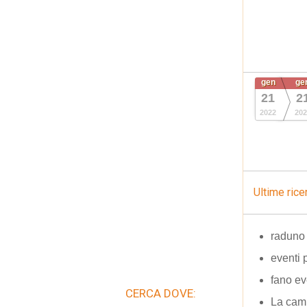
gen
ge
21
2
2022
202
Ultime rice
raduno
eventi 
fano ev
CERCA DOVE:
La camp