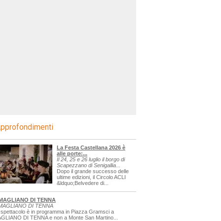
pprofondimenti
La Festa Castellana 2026 è
alle porte:...
Il 24, 25 e 26 luglio il borgo di
Scapezzano di Senigallia...
Dopo il grande successo delle
ultime edizioni, il Circolo ACLI
&ldquo;Belvedere di...
MAGLIANO DI TENNA
MAGLIANO DI TENNA
 spettacolo è in programma in Piazza Gramsci a
GLIANO DI TENNA e non a Monte San Martino...