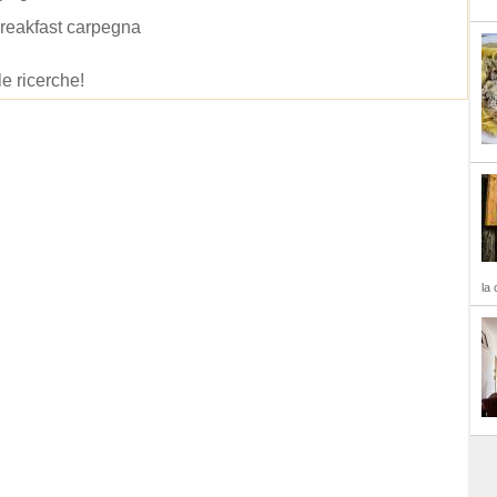
reakfast carpegna
le ricerche!
la 