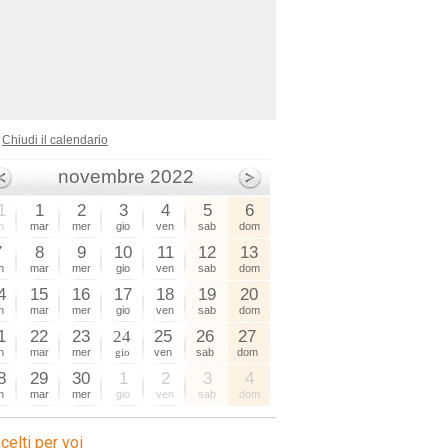
Chiudi il calendario
novembre 2022
1
1
2
3
4
5
6
n
mar
mer
gio
ven
sab
dom
7
8
9
10
11
12
13
n
mar
mer
gio
ven
sab
dom
4
15
16
17
18
19
20
n
mar
mer
gio
ven
sab
dom
1
22
23
24
25
26
27
n
mar
mer
gio
ven
sab
dom
8
29
30
1
2
3
4
n
mar
mer
gio
ven
sab
dom
celti per voi