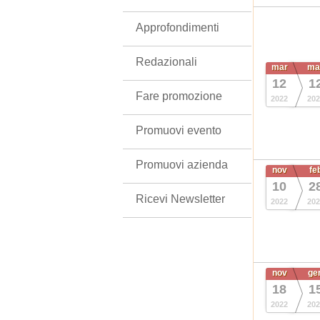
Approfondimenti
Redazionali
mar
ma
12
1
Fare promozione
2022
202
Promuovi evento
Promuovi azienda
nov
fe
10
2
Ricevi Newsletter
2022
202
nov
ge
18
1
2022
202