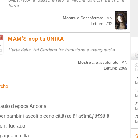
SALVIFICA Il Sassoferrato e Nicola Samorì tra rito e
ferita
Mostre
a
Sassoferrato - AN
Letture: 792
n
MAM’S ospita UNIKA
1
L’arte della Val Gardena fra tradizione e avanguardia
3
Mostre
a
Sassoferrato - AN
3
Letture: 2869
lu
lu
rche
1
lu
2
 auto d epoca Ancona
lu
per bambini ascoli piceno cittãƒæ’ã†â€tmãƒâ€šã‚â
2
lu
enti lug aug
agna in citta
S