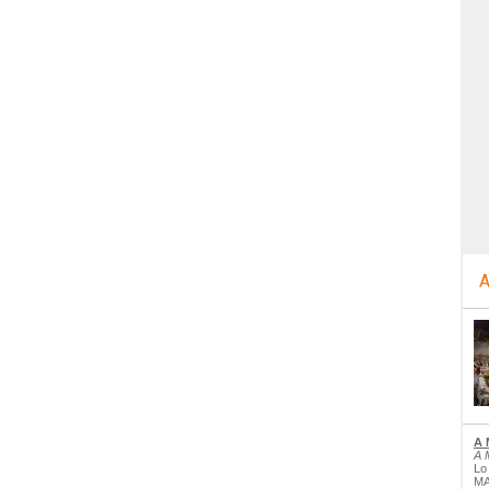
A
A 
A 
Lo
MA