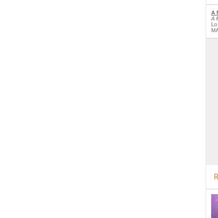
A 
A 
Lo
MA
R