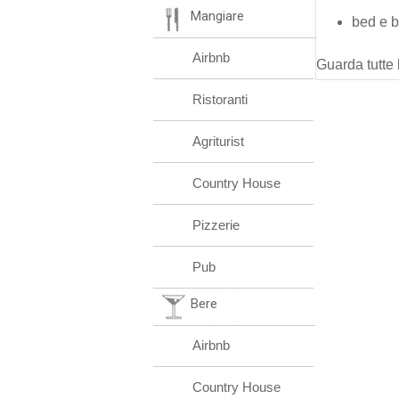
Mangiare
bed e b
Airbnb
Guarda tutte 
Ristoranti
Agriturist
Country House
Pizzerie
Pub
Bere
Airbnb
Country House