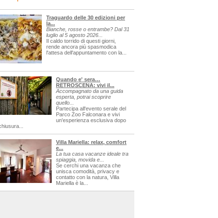
Traguardo delle 30 edizioni per
la...
Bianche, rosse o entrambe? Dal 31
luglio al 5 agosto 2026...
Il caldo torrido di questi giorni,
rende ancora più spasmodica
l'attesa dell'appuntamento con la...
Quando e' sera…
RETROSCENA: vivi il...
Accompagnato da una guida
esperta, potrai scoprire
quello...
Partecipa all'evento serale del
Parco Zoo Falconara e vivi
un'esperienza esclusiva dopo
chiusura...
Villa Mariella: relax, comfort
e...
La tua casa vacanze ideale tra
spiaggia, movida e...
Se cerchi una vacanza che
unisca comodità, privacy e
contatto con la natura, Villa
Mariella è la...