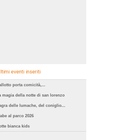
ltimi eventi inseriti
llotto porta comicità,...
a magia della notte di san lorenzo
agra delle lumache, del coniglio...
iabe al parco 2026
otte bianca kids