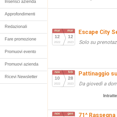
Inserisci azienda
Approfondimenti
Redazionali
mar
mar
Escape City Se
12
12
Fare promozione
Solo su prenotaz
2022
2023
Promuovi evento
Promuovi azienda
nov
feb
Pattinaggio s
Ricevi Newsletter
10
28
Da giovedì a do
2022
2023
Intrat
nov
gen
71^ Rassegna I