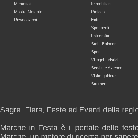
Memoriali
Immobiliari
Mostre-Mercato
Proloco
Rievocazioni
Enti
Spettacoli
Fotografia
Stab. Balneari
Sport
Villaggi turistici
Servizi e Aziende
Visite guidate
Strumenti
Sagre, Fiere, Feste ed Eventi della reg
Marche in Festa è il portale delle fest
Marche, un motore di ricerca per saper