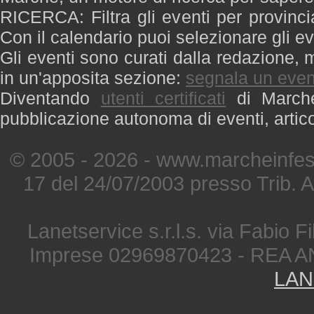
RICERCA: Filtra gli eventi per provinci
Con il calendario puoi selezionare gli ev
Gli eventi sono curati dalla redazione, m
in un'apposita sezione:
segnala un even
Diventando
utenti certificati
di Marche 
pubblicazione autonoma di eventi, artic
© 2005 - 2026 - www.marcheinfest
17 del 24/07/2003 presso Trib. 
Lanetservice s.r.l.s. via Fabio Fi
Imprese 02969870423 - REA A
LAN