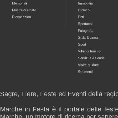
Memoriali
Immobiliari
Mostre-Mercato
Proloco
Rievocazioni
Enti
Spettacoli
Fotografia
Stab. Balneari
Sport
Villaggi turistici
Servizi e Aziende
Visite guidate
Strumenti
Sagre, Fiere, Feste ed Eventi della reg
Marche in Festa è il portale delle fest
Marche, un motore di ricerca per saper