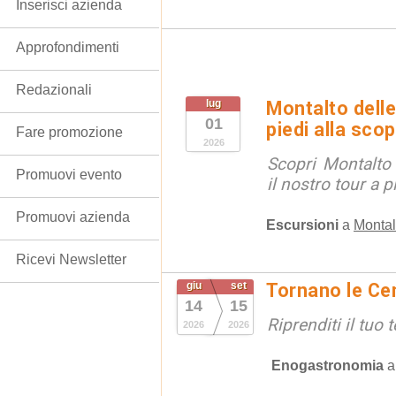
Inserisci azienda
Approfondimenti
Redazionali
lug
Montalto delle
01
piedi alla sco
Fare promozione
2026
Scopri Montalto
Promuovi evento
il nostro tour a p
Promuovi azienda
Escursioni
a
Montal
Ricevi Newsletter
giu
set
Tornano le Cen
14
15
Riprenditi il tuo
2026
2026
Enogastronomia