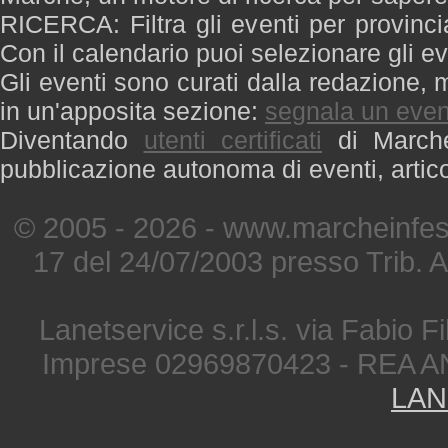
RICERCA: Filtra gli eventi per provinci
Con il calendario puoi selezionare gli ev
Gli eventi sono curati dalla redazione, m
in un'apposita sezione:
segnala un even
Diventando
utenti certificati
di Marche 
pubblicazione autonoma di eventi, artic
© 2005 - 2026 - www.marcheinfest
17 del 24/07/2003 presso Trib. 
Lanetservice s.r.l.s. via Fabio Fi
Imprese 02969870423 - REA A
LAN