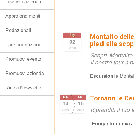
Inserisci azienda
Approfondimenti
Redazionali
lug
Montalto delle
02
piedi alla sco
Fare promozione
2026
Scopri Montalto
Promuovi evento
il nostro tour a p
Promuovi azienda
Escursioni
a
Montal
Ricevi Newsletter
giu
set
Tornano le Cen
14
15
Riprenditi il tuo
2026
2026
Enogastronomia