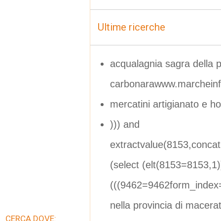
Ultime ricerche
acqualagnia sagra della p
carbonarawww.marcheinfe
mercatini artigianato e h
))) and
extractvalue(8153,conca
(select (elt(8153=8153,1
(((9462=9462form_index
nella provincia di macera
CERCA DOVE: