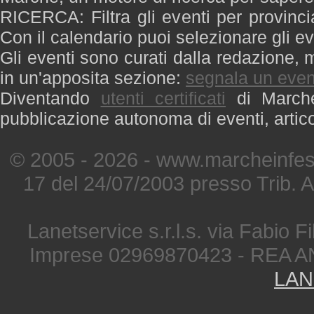
RICERCA: Filtra gli eventi per provinci
Con il calendario puoi selezionare gli ev
Gli eventi sono curati dalla redazione, m
in un'apposita sezione:
segnala un even
Diventando
utenti certificati
di Marche 
pubblicazione autonoma di eventi, artic
© 2005 - 2026 - www.marcheinfest
17 del 24/07/2003 presso Trib. 
Lanetservice s.r.l.s. via Fabio Fi
Imprese 02969870423 - REA A
LAN