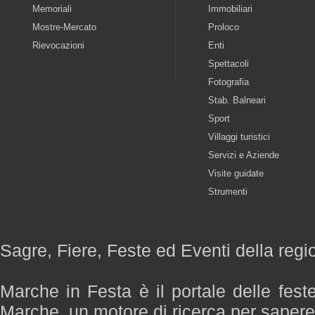
Memoriali
Immobiliari
Mostre-Mercato
Proloco
Rievocazioni
Enti
Spettacoli
Fotografia
Stab. Balneari
Sport
Villaggi turistici
Servizi e Aziende
Visite guidate
Strumenti
Sagre, Fiere, Feste ed Eventi della reg
Marche in Festa è il portale delle fest
Marche, un motore di ricerca per saper