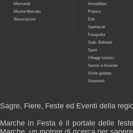
Memoriali
Immobiliari
Mostre-Mercato
Proloco
Rievocazioni
Enti
Spettacoli
Fotografia
Stab. Balneari
Sport
Villaggi turistici
Servizi e Aziende
Visite guidate
Strumenti
Sagre, Fiere, Feste ed Eventi della reg
Marche in Festa è il portale delle fest
Marche, un motore di ricerca per saper