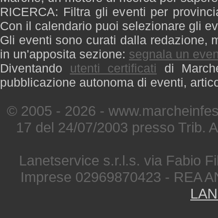
RICERCA: Filtra gli eventi per provinci
Con il calendario puoi selezionare gli ev
Gli eventi sono curati dalla redazione, m
in un'apposita sezione:
segnala un even
Diventando
utenti certificati
di Marche 
pubblicazione autonoma di eventi, artic
© 2005 - 2026 - www.marcheinfest
17 del 24/07/2003 presso Trib. 
Lanetservice s.r.l.s. via Fabio Fi
Imprese 02969870423 - REA A
LAN