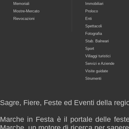
Memoriali
Immobiliari
Mostre-Mercato
Proloco
Rievocazioni
Enti
Spettacoli
Fotografia
Stab. Balneari
Sport
Villaggi turistici
Servizi e Aziende
Visite guidate
Strumenti
Sagre, Fiere, Feste ed Eventi della reg
Marche in Festa è il portale delle fest
Marche, un motore di ricerca per saper