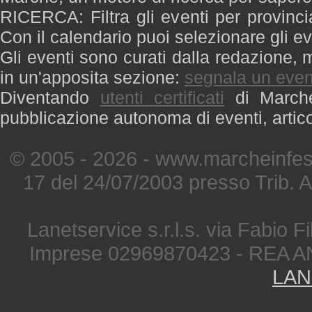
RICERCA: Filtra gli eventi per provinci
Con il calendario puoi selezionare gli ev
Gli eventi sono curati dalla redazione, m
in un'apposita sezione:
segnala un even
Diventando
utenti certificati
di Marche 
pubblicazione autonoma di eventi, artic
© 2005 - 2026 - www.marcheinfest
17 del 24/07/2003 presso Trib. 
Lanetservice s.r.l.s. via Fabio Fi
Imprese 02969870423 - REA A
LAN